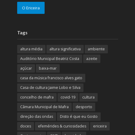
O Ericeira
Tags
altura média
altura significativa
ambiente
Auditório Municipal Beatriz Costa
azeite
açúcar
baixa-mar
casa da música francisco alves gato
Casa de cultura Jaime Lobo e Silva
concelho de mafra
covid-19
cultura
Câmara Municipal de Mafra
desporto
direção das ondas
Disto é que eu Gosto
doces
efemérides & curiosidades
ericeira