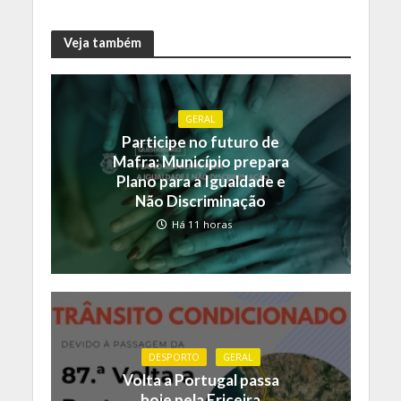
Veja também
GERAL
Participe no futuro de
Mafra: Município prepara
Plano para a Igualdade e
Não Discriminação
Há 11 horas
DESPORTO
GERAL
Volta a Portugal passa
hoje pela Ericeira