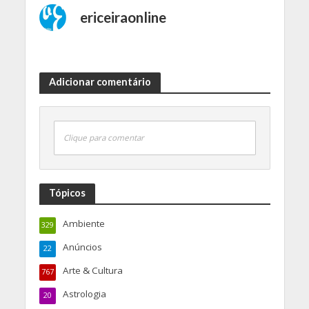
ericeiraonline
Adicionar comentário
Clique para comentar
Tópicos
Ambiente
329
Anúncios
22
Arte & Cultura
767
Astrologia
20