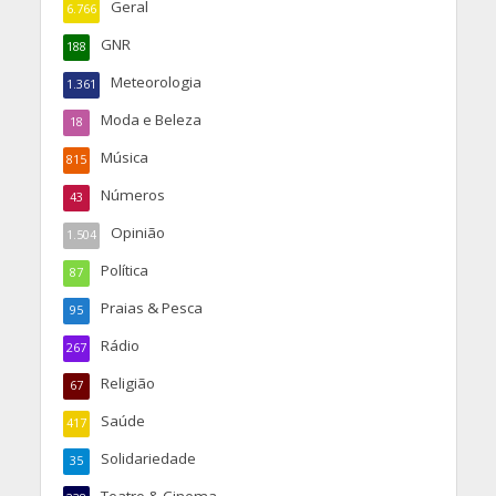
Geral
6.766
GNR
188
Meteorologia
1.361
Moda e Beleza
18
Música
815
Números
43
Opinião
1.504
Política
87
Praias & Pesca
95
Rádio
267
Religião
67
Saúde
417
Solidariedade
35
Teatro & Cinema