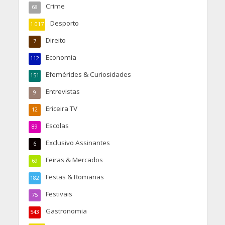
Crime
68
Desporto
1.017
Direito
7
Economia
112
Efemérides & Curiosidades
151
Entrevistas
9
Ericeira TV
12
Escolas
89
Exclusivo Assinantes
6
Feiras & Mercados
69
Festas & Romarias
182
Festivais
75
Gastronomia
543