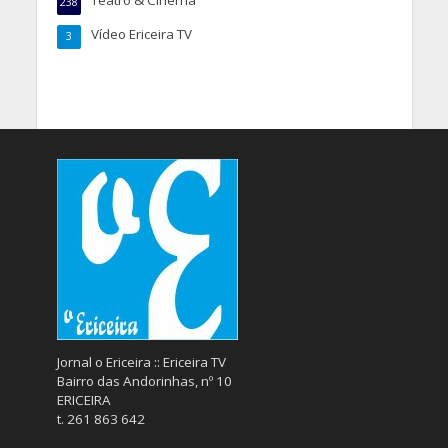
238
Vídeo Ericeira TV
3
Jornal o Ericeira :: Ericeira TV
Bairro das Andorinhas, nº 10
ERICEIRA
t. 261 863 642