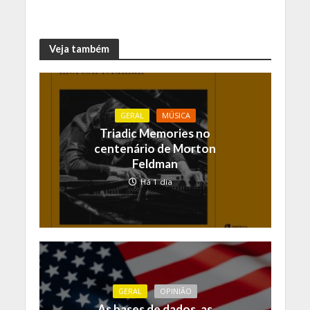
Veja também
GERAL
MÚSICA
Triadic Memories no
centenário de Morton
Feldman
Há 1 dia
GERAL
OPINIÃO
As bases de dados, as