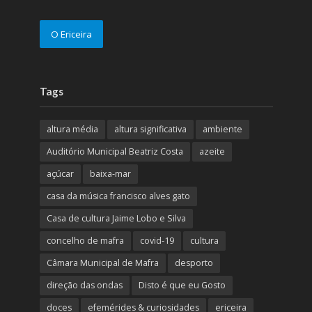
O Ericeira
Tags
altura média
altura significativa
ambiente
Auditório Municipal Beatriz Costa
azeite
açúcar
baixa-mar
casa da música francisco alves gato
Casa de cultura Jaime Lobo e Silva
concelho de mafra
covid-19
cultura
Câmara Municipal de Mafra
desporto
direção das ondas
Disto é que eu Gosto
doces
efemérides & curiosidades
ericeira