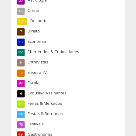
Astrologia
20
Crime
68
Desporto
1.017
Direito
7
Economia
112
Efemérides & Curiosidades
151
Entrevistas
9
Ericeira TV
12
Escolas
89
Exclusivo Assinantes
6
Feiras & Mercados
69
Festas & Romarias
182
Festivais
75
Gastronomia
543