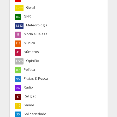
Geral
6.769
GNR
189
Meteorologia
1.362
Moda e Beleza
18
Música
816
Números
43
Opinião
1.505
Política
87
Praias & Pesca
95
Rádio
267
Religião
67
Saúde
417
Solidariedade
35