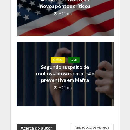
novos pontos críticos
Há 1 dia
GERAL
GNR
Segundo suspeito de
roubos a idosos em prisão
preventiva em Mafra
Há 1 dia
VER TODOS OS ARTIGOS
Acerca do autor