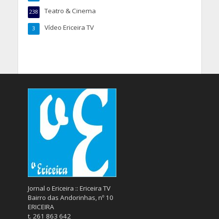
Teatro & Cinema
238
Vídeo Ericeira TV
3
Jornal o Ericeira :: Ericeira TV
Bairro das Andorinhas, nº 10
ERICEIRA
t. 261 863 642