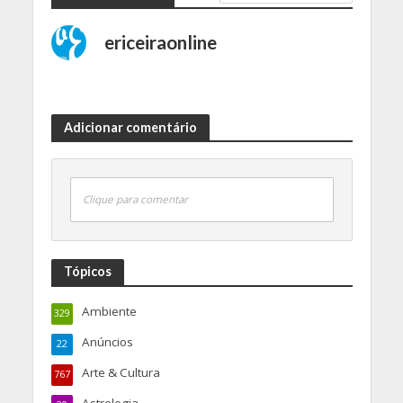
ericeiraonline
Adicionar comentário
Clique para comentar
Tópicos
Ambiente
329
Anúncios
22
Arte & Cultura
767