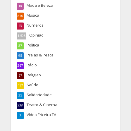
Moda e Beleza
18
Música
816
Números
43
Opinião
1.505
Política
87
Praias & Pesca
95
Rádio
267
Religião
67
Saúde
417
Solidariedade
35
Teatro & Cinema
238
Vídeo Ericeira TV
3