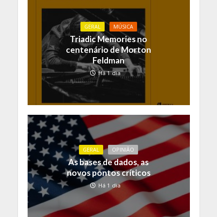
GERAL
MÚSICA
Triadic Memories no
centenário de Morton
Feldman
Há 1 dia
GERAL
OPINIÃO
As bases de dados, as
novos pontos críticos
Há 1 dia