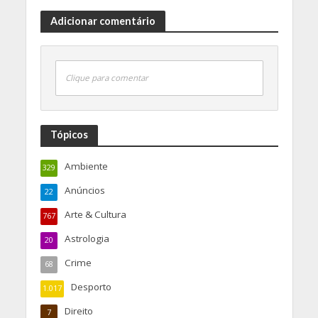
Adicionar comentário
Clique para comentar
Tópicos
Ambiente
329
Anúncios
22
Arte & Cultura
767
Astrologia
20
Crime
68
Desporto
1.017
Direito
7