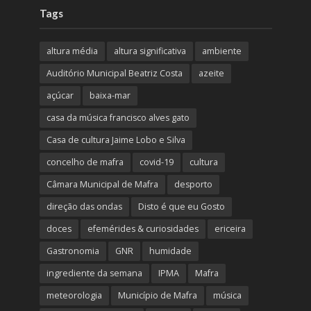
Tags
altura média
altura significativa
ambiente
Auditório Municipal Beatriz Costa
azeite
açúcar
baixa-mar
casa da música francisco alves gato
Casa de cultura Jaime Lobo e Silva
concelho de mafra
covid-19
cultura
Câmara Municipal de Mafra
desporto
direção das ondas
Disto é que eu Gosto
doces
efemérides & curiosidades
ericeira
Gastronomia
GNR
humidade
ingrediente da semana
IPMA
Mafra
meteorologia
Município de Mafra
música