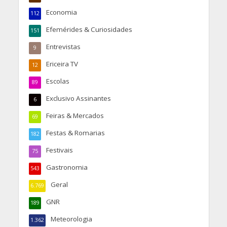
Economia
112
Efemérides & Curiosidades
151
Entrevistas
9
Ericeira TV
12
Escolas
89
Exclusivo Assinantes
6
Feiras & Mercados
69
Festas & Romarias
182
Festivais
75
Gastronomia
543
Geral
6.769
GNR
189
Meteorologia
1.362