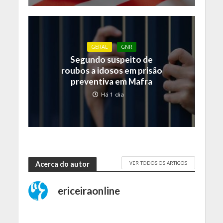
GERAL
GNR
Segundo suspeito de
roubos a idosos em prisão
preventiva em Mafra
Há 1 dia
VER TODOS OS ARTIGOS
Acerca do autor
ericeiraonline