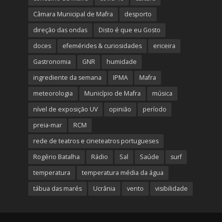
Câmara Municipal de Mafra
desporto
direção das ondas
Disto é que eu Gosto
doces
efemérides & curiosidades
ericeira
Gastronomia
GNR
humidade
ingrediente da semana
IPMA
Mafra
meteorologia
Município de Mafra
música
nível de exposição UV
opinião
período
preia-mar
RCM
rede de teatros e cineteatros portugueses
Rogério Batalha
Rádio
Sal
Saúde
surf
temperatura
temperatura média da água
tábua das marés
Ucrânia
vento
visibilidade