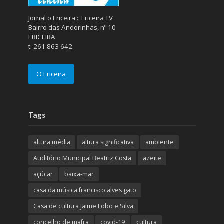
Jornal o Ericeira :: Ericeira TV
Bairro das Andorinhas, nº 10
ERICEIRA
t. 261 863 642
O Ericeira
Tags
altura média
altura significativa
ambiente
Auditório Municipal Beatriz Costa
azeite
açúcar
baixa-mar
casa da música francisco alves gato
Casa de cultura Jaime Lobo e Silva
concelho de mafra
covid-19
cultura