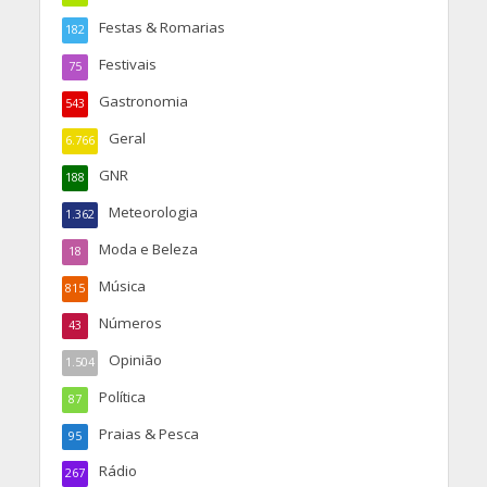
Festas & Romarias
182
Festivais
75
Gastronomia
543
Geral
6.766
GNR
188
Meteorologia
1.362
Moda e Beleza
18
Música
815
Números
43
Opinião
1.504
Política
87
Praias & Pesca
95
Rádio
267