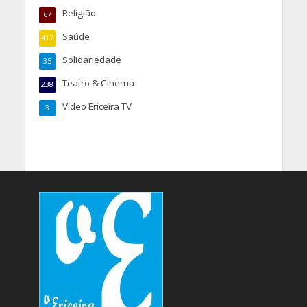
Religião
67
Saúde
417
Solidariedade
35
Teatro & Cinema
238
Vídeo Ericeira TV
3