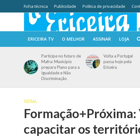
Ficha técnica
Publicidade
Política de privacidade
Cont
ERICEIRA TV
O MELHOR
ASSINAR
LOJA
Participe no futuro de
Volta a Portugal
Mafra: Município
passa hoje pela
prepara Plano para a
Ericeira
Igualdade e Não
Discriminação
GERAL
Formação+Próxima: V
capacitar os territóri