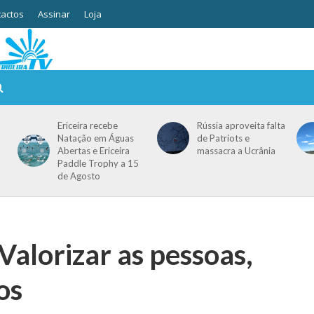
actos
Assinar
Loja
Ericeira recebe
Rússia aproveita falta
Natação em Águas
de Patriots e
Abertas e Ericeira
massacra a Ucrânia
Paddle Trophy a 15
de Agosto
alorizar as pessoas,
os