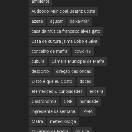
ambiente
Auditório Municipal Beatriz Costa
azeite
açúcar
baixa-mar
casa da música francisco alves gato
Casa de cultura Jaime Lobo e Silva
concelho de mafra
covid-19
cultura
Câmara Municipal de Mafra
desporto
direção das ondas
Disto é que eu Gosto
doces
efemérides & curiosidades
ericeira
Gastronomia
GNR
humidade
ingrediente da semana
IPMA
Mafra
meteorologia
Município de Mafra
música