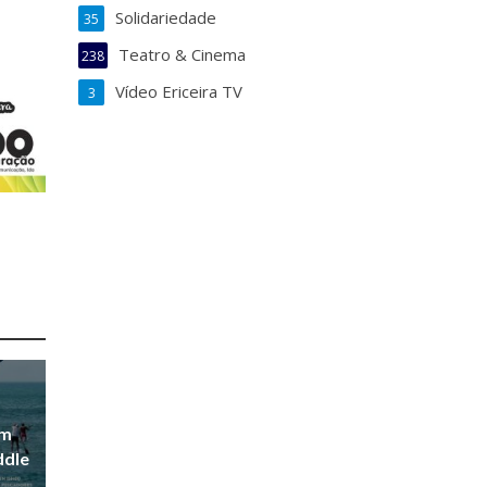
Solidariedade
35
Teatro & Cinema
238
Vídeo Ericeira TV
3
em
ddle