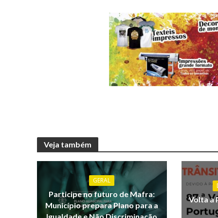
Veja também
GERAL
Participe no futuro de Mafra:
Volta a 
Município prepara Plano para a
Igualdade e Não Discriminação