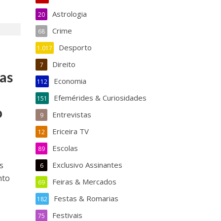
Astrologia
20
Crime
68
Desporto
1.017
Direito
7
las
Economia
112
Efemérides & Curiosidades
151
o
Entrevistas
9
Ericeira TV
12
Escolas
89
s
Exclusivo Assinantes
6
nto
Feiras & Mercados
69
Festas & Romarias
182
Festivais
75