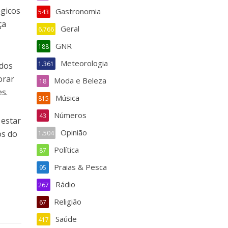
égicos
Gastronomia
543
ça
Geral
6.766
GNR
188
Meteorologia
1.361
 dos
orar
Moda e Beleza
18
s.
Música
815
Números
43
 estar
Opinião
os do
1.504
Política
87
Praias & Pesca
95
Rádio
267
Religião
67
Saúde
417