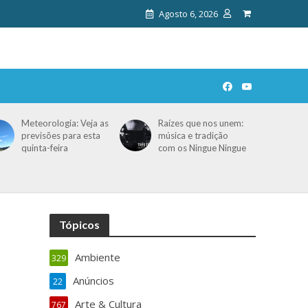
Agosto 6, 2026
Meteorologia: Veja as
Raízes que nos unem:
previsões para esta
música e tradição
quinta-feira
com os Ningue Ningue
Tópicos
Ambiente
329
Anúncios
22
Arte & Cultura
767