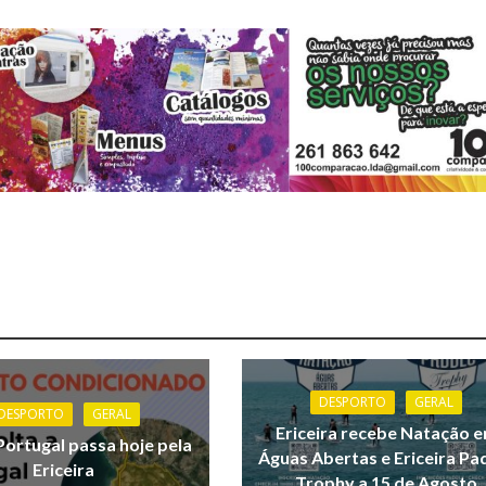
DESPORTO
GERAL
DESPORTO
GERAL
Ericeira recebe Natação 
Portugal passa hoje pela
Águas Abertas e Ericeira Pa
Ericeira
Trophy a 15 de Agosto