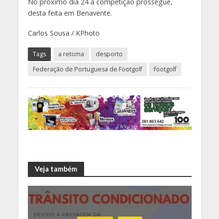
No próximo dia 24 a competição prossegue,
desta feita em Benavente.
Carlos Sousa / KPhoto
Tags
a retoma
desporto
Federação de Portuguesa de Footgolf
footgolf
Veja também