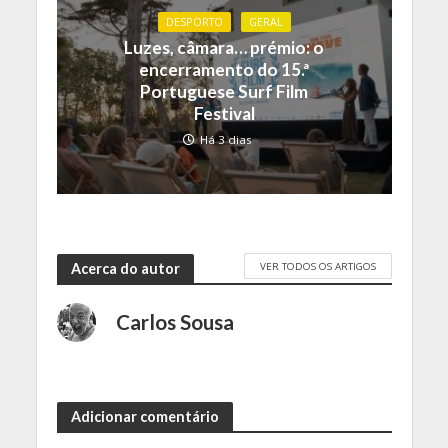
DESPORTO
GERAL
Luzes, câmara… prémio: o
encerramento do 15.ª
Portuguese Surf Film
Festival
Há 3 dias
VER TODOS OS ARTIGOS
Acerca do autor
Carlos Sousa
Adicionar comentário