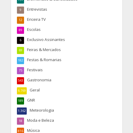
Entrevistas
9
Ericeira TV
12
Escolas
89
Exclusivo Assinantes
6
Feiras & Mercados
69
Festas & Romarias
182
Festivais
75
Gastronomia
543
Geral
6.769
GNR
189
Meteorologia
1.362
Moda e Beleza
18
Música
816