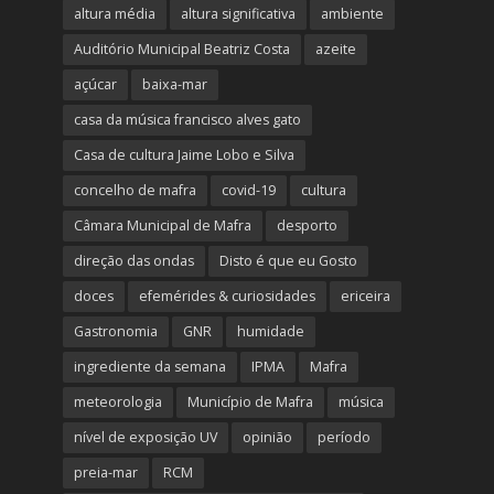
altura média
altura significativa
ambiente
Auditório Municipal Beatriz Costa
azeite
açúcar
baixa-mar
casa da música francisco alves gato
Casa de cultura Jaime Lobo e Silva
concelho de mafra
covid-19
cultura
Câmara Municipal de Mafra
desporto
direção das ondas
Disto é que eu Gosto
doces
efemérides & curiosidades
ericeira
Gastronomia
GNR
humidade
ingrediente da semana
IPMA
Mafra
meteorologia
Município de Mafra
música
nível de exposição UV
opinião
período
preia-mar
RCM