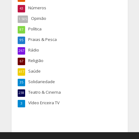
Números
43
Opinião
1.505
Política
87
Praias & Pesca
95
Rádio
267
Religião
67
Saúde
417
Solidariedade
35
Teatro & Cinema
238
Vídeo Ericeira TV
3