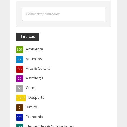
Clique para comentar
Tópicos
Ambiente
329
Anúncios
22
Arte & Cultura
767
Astrologia
20
Crime
68
Desporto
1.017
Direito
7
Economia
112
Efemérides & Curiosidades
151