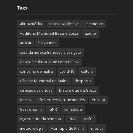
Tags
altura média
altura significativa
ambiente
Auditório Municipal Beatriz Costa
azeite
açúcar
baixa-mar
casa da música francisco alves gato
Casa de cultura Jaime Lobo e Silva
concelho de mafra
covid-19
cultura
Câmara Municipal de Mafra
desporto
direção das ondas
Disto é que eu Gosto
doces
efemérides & curiosidades
ericeira
Gastronomia
GNR
humidade
ingrediente da semana
IPMA
Mafra
meteorologia
Município de Mafra
música