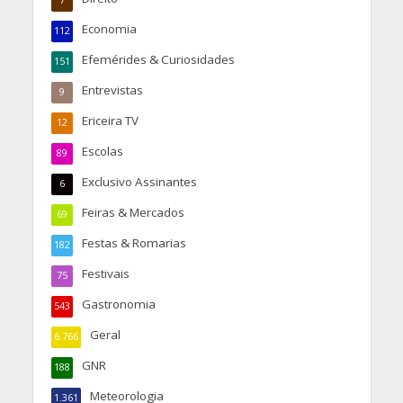
Economia
112
Efemérides & Curiosidades
151
Entrevistas
9
Ericeira TV
12
Escolas
89
Exclusivo Assinantes
6
Feiras & Mercados
69
Festas & Romarias
182
Festivais
75
Gastronomia
543
Geral
6.766
GNR
188
Meteorologia
1.361