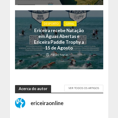
DESPORTO
GERAL
Ericeira recebe Natação
em Águas Abertas e
Ericeira Paddle Trophy a
15 de Agosto
Há 20 horas
VER TODOS OS ARTIGOS
Acerca do autor
ericeiraonline