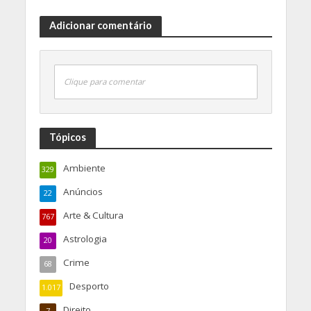
Adicionar comentário
Clique para comentar
Tópicos
Ambiente
329
Anúncios
22
Arte & Cultura
767
Astrologia
20
Crime
68
Desporto
1.017
Direito
7