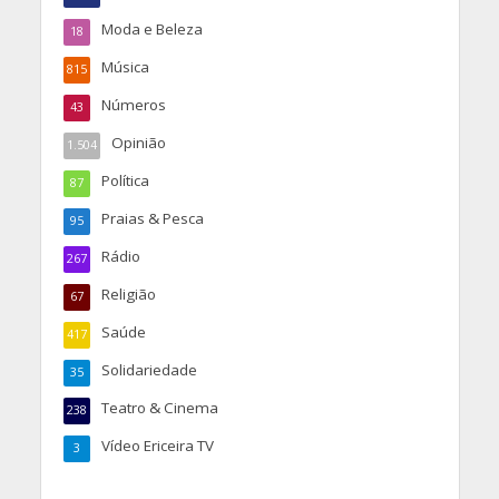
Moda e Beleza
18
Música
815
Números
43
Opinião
1.504
Política
87
Praias & Pesca
95
Rádio
267
Religião
67
Saúde
417
Solidariedade
35
Teatro & Cinema
238
Vídeo Ericeira TV
3