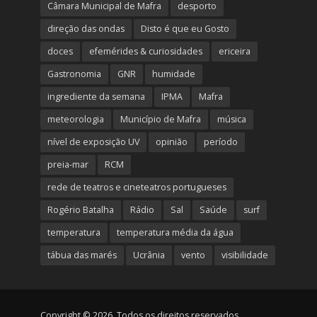
Câmara Municipal de Mafra
desporto
direção das ondas
Disto é que eu Gosto
doces
efemérides & curiosidades
ericeira
Gastronomia
GNR
humidade
ingrediente da semana
IPMA
Mafra
meteorologia
Município de Mafra
música
nível de exposição UV
opinião
período
preia-mar
RCM
rede de teatros e cineteatros portugueses
Rogério Batalha
Rádio
Sal
Saúde
surf
temperatura
temperatura média da água
tábua das marés
Ucrânia
vento
visibilidade
Copyright © 2026. Todos os direitos reservados.