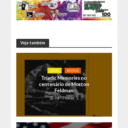
Veja também
GERAL
MÚSICA
Triadic Memories no
centenário de Morton
Feldman
Há 12 horas