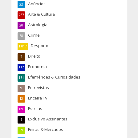
Anúncios
22
Arte & Cultura
767
Astrologia
20
Crime
68
Desporto
1.017
Direito
7
Economia
112
Efemérides & Curiosidades
151
Entrevistas
9
Ericeira TV
12
Escolas
89
Exclusivo Assinantes
6
Feiras & Mercados
69