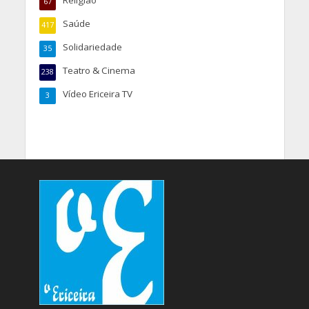
67
Saúde
417
Solidariedade
35
Teatro & Cinema
238
Vídeo Ericeira TV
3