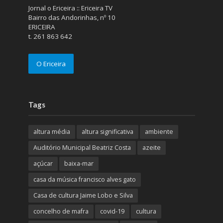
Jornal o Ericeira :: Ericeira TV
Bairro das Andorinhas, nº 10
ERICEIRA
t. 261 863 642
O Ericeira
Tags
altura média
altura significativa
ambiente
Auditório Municipal Beatriz Costa
azeite
açúcar
baixa-mar
casa da música francisco alves gato
Casa de cultura Jaime Lobo e Silva
concelho de mafra
covid-19
cultura