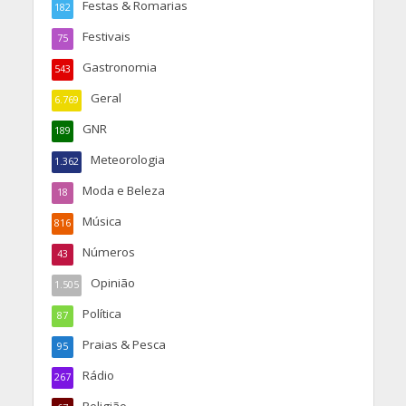
Festas & Romarias
182
Festivais
75
Gastronomia
543
Geral
6.769
GNR
189
Meteorologia
1.362
Moda e Beleza
18
Música
816
Números
43
Opinião
1.505
Política
87
Praias & Pesca
95
Rádio
267
Religião