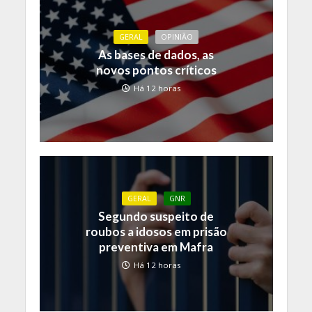
GERAL
OPINIÃO
As bases de dados, as
novos pontos críticos
Há 12 horas
GERAL
GNR
Segundo suspeito de
roubos a idosos em prisão
preventiva em Mafra
Há 12 horas