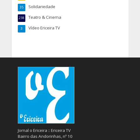
Solidariedade
35
Teatro & Cinema
238
Vídeo Ericeira TV
3
Jornal o Ericeira :: Ericeira TV
Bairro das Andorinhas, nº 10