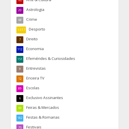
767
Astrologia
20
Crime
68
Desporto
1.017
Direito
7
Economia
112
Efemérides & Curiosidades
151
Entrevistas
9
Ericeira TV
12
Escolas
89
Exclusivo Assinantes
6
Feiras & Mercados
69
Festas & Romarias
182
Festivais
75