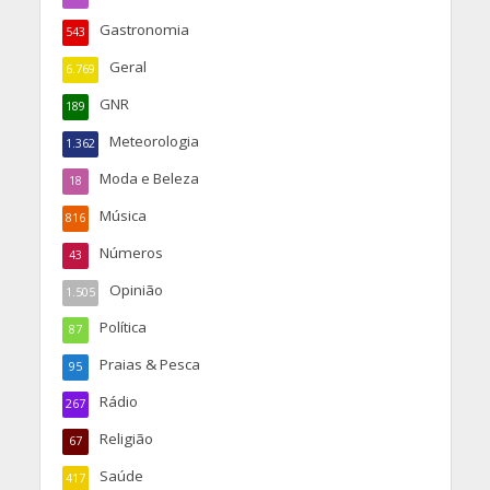
Gastronomia
543
Geral
6.769
GNR
189
Meteorologia
1.362
Moda e Beleza
18
Música
816
Números
43
Opinião
1.505
Política
87
Praias & Pesca
95
Rádio
267
Religião
67
Saúde
417