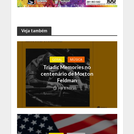
Veja também
GERAL
MÚSICA
Triadic Memories no
centenário de Morton
Feldman
Há 8 horas