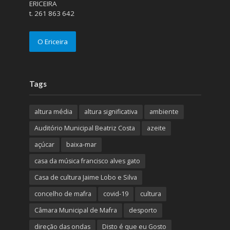
ERICEIRA
t. 261 863 642
O Ericeira
Tags
altura média
altura significativa
ambiente
Auditório Municipal Beatriz Costa
azeite
açúcar
baixa-mar
casa da música francisco alves gato
Casa de cultura Jaime Lobo e Silva
concelho de mafra
covid-19
cultura
Câmara Municipal de Mafra
desporto
direção das ondas
Disto é que eu Gosto