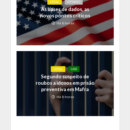
GERAL
OPINIÃO
As bases de dados, as
novos pontos críticos
Há 8 horas
GERAL
GNR
Segundo suspeito de
roubos a idosos em prisão
preventiva em Mafra
Há 8 horas