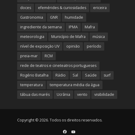
doces
efemérides & curiosidades
ericeira
Gastronomia
GNR
humidade
ingrediente da semana
IPMA
Mafra
meteorologia
Município de Mafra
música
nível de exposição UV
opinião
período
preia-mar
RCM
rede de teatros e cineteatros portugueses
Rogério Batalha
Rádio
Sal
Saúde
surf
temperatura
temperatura média da água
tábua das marés
Ucrânia
vento
visibilidade
Copyright © 2026. Todos os direitos reservados.