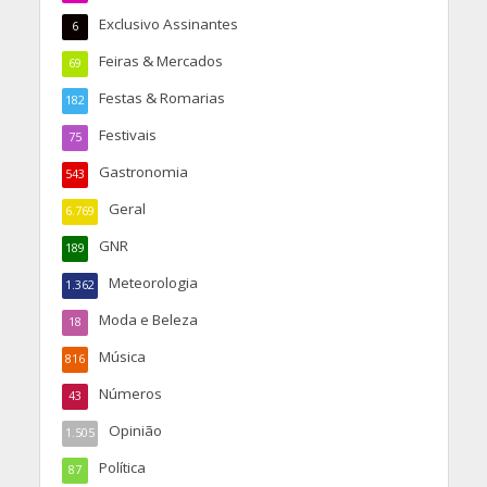
Exclusivo Assinantes
6
Feiras & Mercados
69
Festas & Romarias
182
Festivais
75
Gastronomia
543
Geral
6.769
GNR
189
Meteorologia
1.362
Moda e Beleza
18
Música
816
Números
43
Opinião
1.505
Política
87