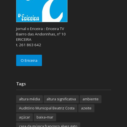
Jornal o Ericeira :: Ericeira TV
Bairro das Andorinhas, nº 10
ERICEIRA
t. 261 863 642
O Ericeira
Tags
altura média
altura significativa
ambiente
Auditório Municipal Beatriz Costa
azeite
açúcar
baixa-mar
casa da música francisco alves gato