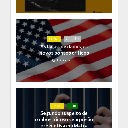
GERAL
OPINIÃO
As bases de dados, as
novos pontos críticos
Há 2 dias
GERAL
GNR
Segundo suspeito de
roubos a idosos em prisão
preventiva em Mafra