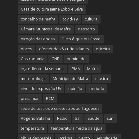
Casa de cultura Jaime Lobo e Silva
concelho de mafra
covid-19
cultura
Câmara Municipal de Mafra
desporto
direção das ondas
Disto é que eu Gosto
doces
efemérides & curiosidades
ericeira
Gastronomia
GNR
humidade
ingrediente da semana
IPMA
Mafra
meteorologia
Município de Mafra
música
nível de exposição UV
opinião
período
preia-mar
RCM
rede de teatros e cineteatros portugueses
Rogério Batalha
Rádio
Sal
Saúde
surf
temperatura
temperatura média da água
tábua das marés
Ucrânia
vento
visibilidade