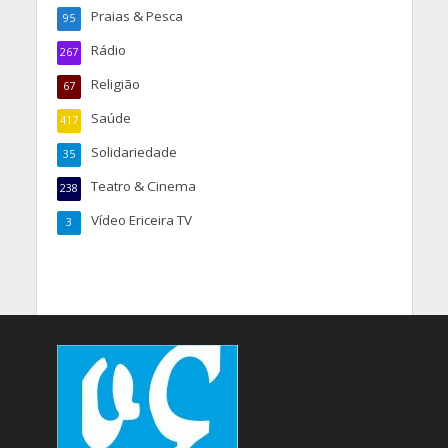
Praias & Pesca
95
Rádio
267
Religião
67
Saúde
417
Solidariedade
35
Teatro & Cinema
238
Vídeo Ericeira TV
3