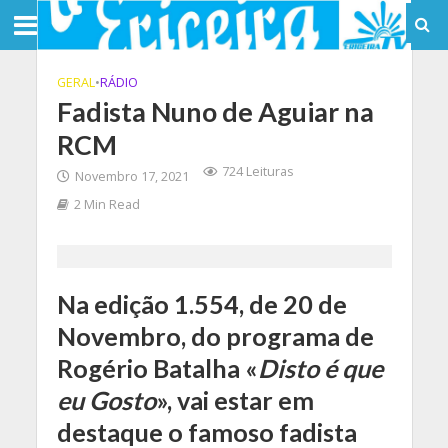
GERAL
•
RÁDIO
Fadista Nuno de Aguiar na
RCM
724 Leituras
Novembro 17, 2021
2 Min Read
Na edição 1.554, de 20 de
Novembro, do programa de
Rogério Batalha «
Disto é que
eu Gosto
», vai estar em
destaque o famoso fadista