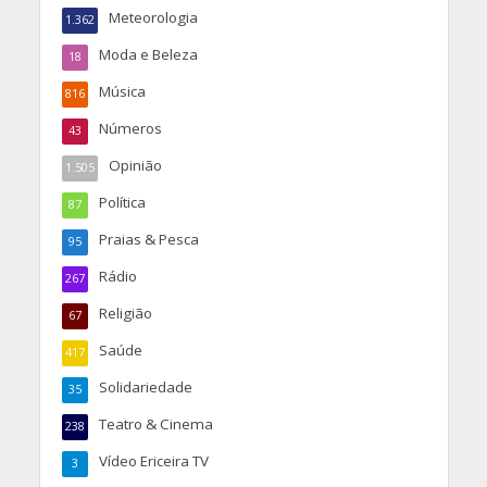
Meteorologia
1.362
Moda e Beleza
18
Música
816
Números
43
Opinião
1.505
Política
87
Praias & Pesca
95
Rádio
267
Religião
67
Saúde
417
Solidariedade
35
Teatro & Cinema
238
Vídeo Ericeira TV
3