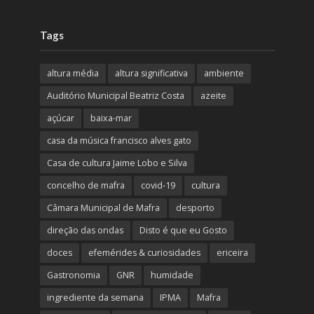
Tags
altura média
altura significativa
ambiente
Auditório Municipal Beatriz Costa
azeite
açúcar
baixa-mar
casa da música francisco alves gato
Casa de cultura Jaime Lobo e Silva
concelho de mafra
covid-19
cultura
Câmara Municipal de Mafra
desporto
direção das ondas
Disto é que eu Gosto
doces
efemérides & curiosidades
ericeira
Gastronomia
GNR
humidade
ingrediente da semana
IPMA
Mafra