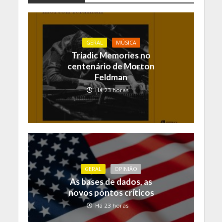
GERAL
MÚSICA
Triadic Memories no
centenário de Morton
Feldman
Há 23 horas
GERAL
OPINIÃO
As bases de dados, as
novos pontos críticos
Há 23 horas