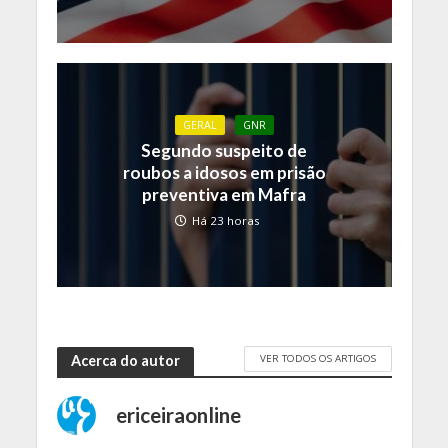
GERAL
GNR
Segundo suspeito de
roubos a idosos em prisão
preventiva em Mafra
Há 23 horas
VER TODOS OS ARTIGOS
Acerca do autor
ericeiraonline