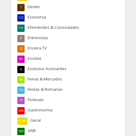
Direito
7
Economia
112
Efemérides & Curiosidades
151
Entrevistas
9
Ericeira TV
12
Escolas
89
Exclusivo Assinantes
6
Feiras & Mercados
69
Festas & Romarias
182
Festivais
75
Gastronomia
543
Geral
6.769
GNR
189