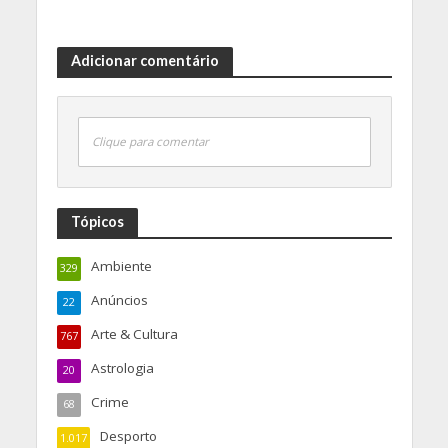
Adicionar comentário
Clique para comentar
Tópicos
Ambiente
329
Anúncios
22
Arte & Cultura
767
Astrologia
20
Crime
68
Desporto
1.017