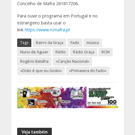
Concelho de Mafra 261817206.
Para ouvir o programa em Portugal e no
estrangeiro basta usar o
link
https://www.rcmafra.pt
Tags
Bairro da Graça
Fado
música
Nuno de Aguiar
Rádio
Rádio Graça
RCM
Rogério Batalha
«Canção Nacional»
«Disto é que eu Gosto»
«Primavera do Fado»
Veja também