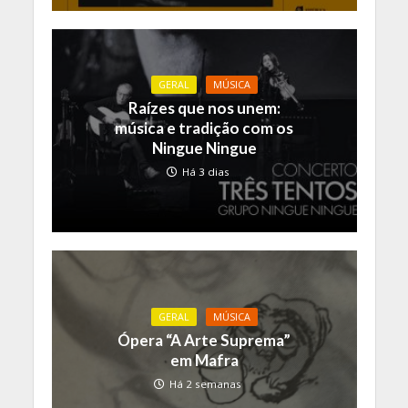
GERAL
MÚSICA
Raízes que nos unem:
música e tradição com os
Ningue Ningue
Há 3 dias
GERAL
MÚSICA
Ópera “A Arte Suprema”
em Mafra
Há 2 semanas