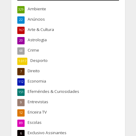
Ambiente
329
Anúncios
22
Arte & Cultura
767
Astrologia
20
Crime
68
Desporto
1.017
Direito
7
Economia
112
Efemérides & Curiosidades
151
Entrevistas
9
Ericeira TV
12
Escolas
89
Exclusivo Assinantes
6