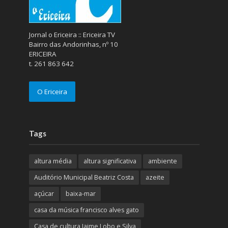
Jornal o Ericeira :: Ericeira TV
Bairro das Andorinhas, nº 10
ERICEIRA
t. 261 863 642
O Ericeira
Tags
altura média
altura significativa
ambiente
Auditório Municipal Beatriz Costa
azeite
açúcar
baixa-mar
casa da música francisco alves gato
Casa de cultura Jaime Lobo e Silva