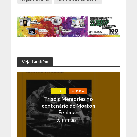
Veja também
GERAL
MÚSICA
Triadic Memories no
centenário de Morton
Feldman
Há 1 dia