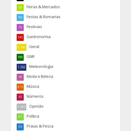
Feiras & Mercados
69
Festas & Romarias
182
Festivais
75
Gastronomia
543
Geral
6.769
GNR
189
Meteorologia
1.362
Moda e Beleza
18
Música
816
Números
43
Opinião
1.505
Política
87
Praias & Pesca
95