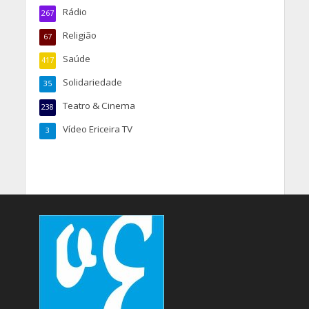
Rádio
267
Religião
67
Saúde
417
Solidariedade
35
Teatro & Cinema
238
Vídeo Ericeira TV
3