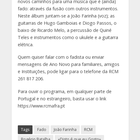
novos caminhos para uma música que é (ainda)
fado: através da fusão com outros instrumentos.
Neste álbum juntam-se a João Farinha (voz); as
guitarras de Hugo Gamboias e Diogo Passos, o
baixo de Ricardo Melo, a percussão de Quiné
Teles e instrumentos como o ukulele e a guitarra
elétrica.
Quem quiser falar com o fadista ou enviar
mensagens de Ano Novo para familiares, amigos
e Instituições, pode ligar para o telefone da RCM
261 817 206.
Para ouvir o programa, em qualquer parte de
Portugal e no estrangeiro, basta usar o link
https://www.rcmafra.pt
Tags
Fado
João Farinha
RCM
Rogério Batalha
«Disto é que eu Gosto»