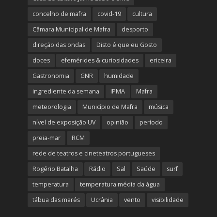
concelho de mafra
covid-19
cultura
Câmara Municipal de Mafra
desporto
direção das ondas
Disto é que eu Gosto
doces
efemérides & curiosidades
ericeira
Gastronomia
GNR
humidade
ingrediente da semana
IPMA
Mafra
meteorologia
Município de Mafra
música
nível de exposição UV
opinião
período
preia-mar
RCM
rede de teatros e cineteatros portugueses
Rogério Batalha
Rádio
Sal
Saúde
surf
temperatura
temperatura média da água
tábua das marés
Ucrânia
vento
visibilidade