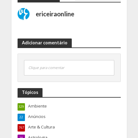
ericeiraonline
Adicionar comentário
Clique para comentar
Tópicos
Ambiente
329
Anúncios
22
Arte & Cultura
767
Astrologia
20