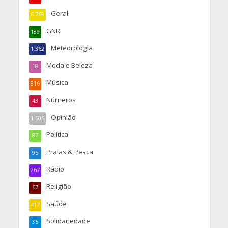
Geral
6.769
GNR
189
Meteorologia
1.362
Moda e Beleza
18
Música
816
Números
43
Opinião
1.505
Política
87
Praias & Pesca
95
Rádio
267
Religião
67
Saúde
417
Solidariedade
35