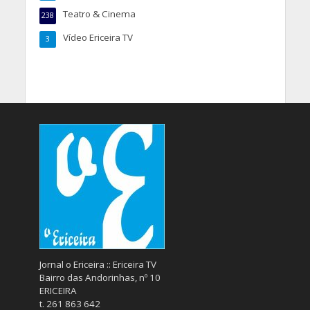
Teatro & Cinema
238
Vídeo Ericeira TV
3
Jornal o Ericeira :: Ericeira TV
Bairro das Andorinhas, nº 10
ERICEIRA
t. 261 863 642