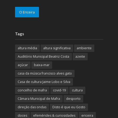
O Ericeira
Tags
altura média
altura significativa
ambiente
Auditório Municipal Beatriz Costa
azeite
açúcar
baixa-mar
casa da música francisco alves gato
Casa de cultura Jaime Lobo e Silva
concelho de mafra
covid-19
cultura
Câmara Municipal de Mafra
desporto
direção das ondas
Disto é que eu Gosto
doces
efemérides & curiosidades
ericeira