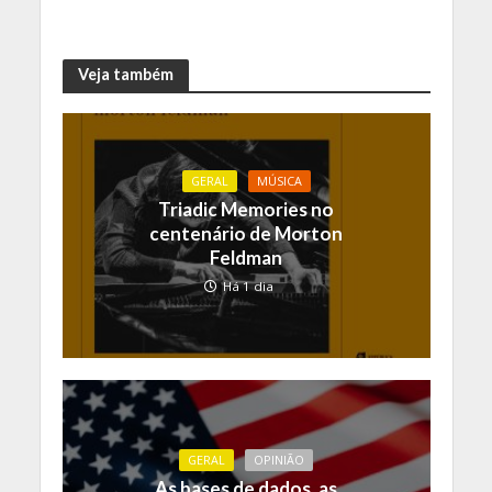
Veja também
GERAL
MÚSICA
Triadic Memories no
centenário de Morton
Feldman
Há 1 dia
GERAL
OPINIÃO
As bases de dados, as