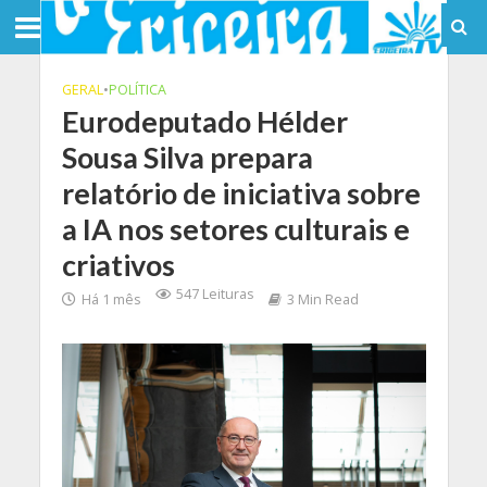
GERAL
•
POLÍTICA
Eurodeputado Hélder
Sousa Silva prepara
relatório de iniciativa sobre
a IA nos setores culturais e
criativos
547 Leituras
Há 1 mês
3 Min Read