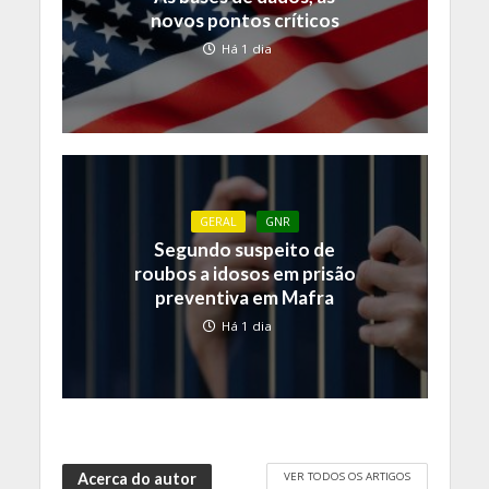
novos pontos críticos
Há 1 dia
GERAL
GNR
Segundo suspeito de
roubos a idosos em prisão
preventiva em Mafra
Há 1 dia
VER TODOS OS ARTIGOS
Acerca do autor