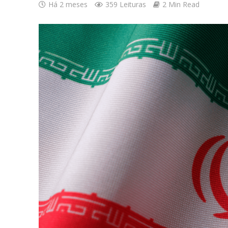
Há 2 meses
359 Leituras
2 Min Read