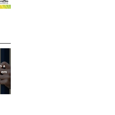
s a
a em