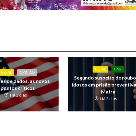
GERAL
GNR
GERAL
OPINIÃO
Segundo suspeito de roubo
ses de dados, as novos
idosos em prisão preventiv
pontos críticos
Mafra
Há 2 dias
Há 2 dias