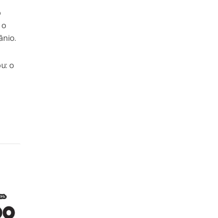
o
 o
ânio.
u: o