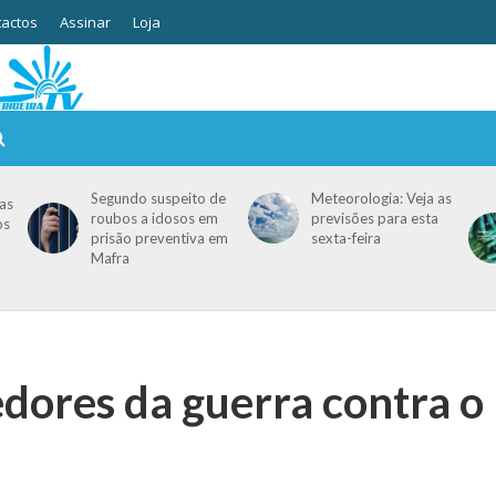
actos
Assinar
Loja
Segundo suspeito de
Meteorologia: Veja as
as
roubos a idosos em
previsões para esta
os
prisão preventiva em
sexta-feira
Mafra
edores da guerra contra o