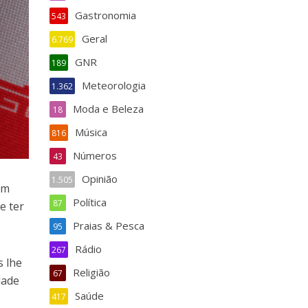
Gastronomia
543
Geral
6.769
GNR
189
Meteorologia
1.362
Moda e Beleza
18
Música
816
Números
43
Opinião
1.505
em
Política
87
e ter
Praias & Pesca
95
Rádio
267
s lhe
Religião
67
dade
Saúde
417