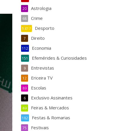
Astrologia
20
Crime
68
Desporto
1.017
Direito
7
Economia
112
Efemérides & Curiosidades
151
Entrevistas
9
Ericeira TV
12
Escolas
89
Exclusivo Assinantes
6
Feiras & Mercados
69
Festas & Romarias
182
Festivais
75