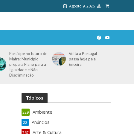
Agosto 9, 2026
Participe no futuro de
Volta a Portugal
Mafra: Município
passa hoje pela
prepara Plano para a
Ericeira
Igualdade e Não
Discriminação
Tópicos
Ambiente
329
Anúncios
22
Arte & Cultura
767