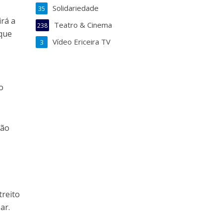
Solidariedade
35
irá a
Teatro & Cinema
238
 que
Vídeo Ericeira TV
3
o
não
treito
ar.