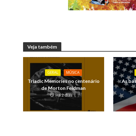
Veja também
GERAL
MÚSICA
Triadic Memories no centenário
As ba
de Morton Feldman
Há 2 dias