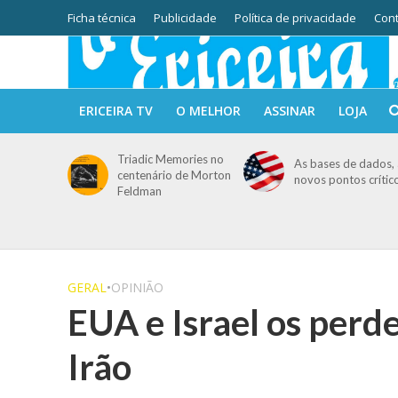
Ficha técnica
Publicidade
Política de privacidade
Cont
ERICEIRA TV
O MELHOR
ASSINAR
LOJA
Triadic Memories no
As bases de dados, 
centenário de Morton
novos pontos crític
Feldman
GERAL
•
OPINIÃO
EUA e Israel os perd
Irão