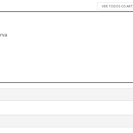
VER TODOS OS AR
a
erva