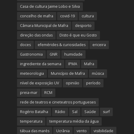
Casa de cultura Jaime Lobo e Silva
concelho de mafra
covid-19
cultura
Câmara Municipal de Mafra
desporto
direção das ondas
Disto é que eu Gosto
doces
efemérides & curiosidades
ericeira
Gastronomia
GNR
humidade
ingrediente da semana
IPMA
Mafra
meteorologia
Município de Mafra
música
nível de exposição UV
opinião
período
preia-mar
RCM
rede de teatros e cineteatros portugueses
Rogério Batalha
Rádio
Sal
Saúde
surf
temperatura
temperatura média da água
tábua das marés
Ucrânia
vento
visibilidade