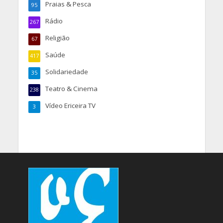
Praias & Pesca
95
Rádio
267
Religião
67
Saúde
417
Solidariedade
35
Teatro & Cinema
238
Vídeo Ericeira TV
3