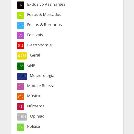
Exclusivo Assinantes
6
Feiras & Mercados
69
Festas & Romarias
182
Festivais
75
Gastronomia
543
Geral
6.766
GNR
188
Meteorologia
1.361
Moda e Beleza
18
Música
815
Números
43
Opinião
1.504
Política
87