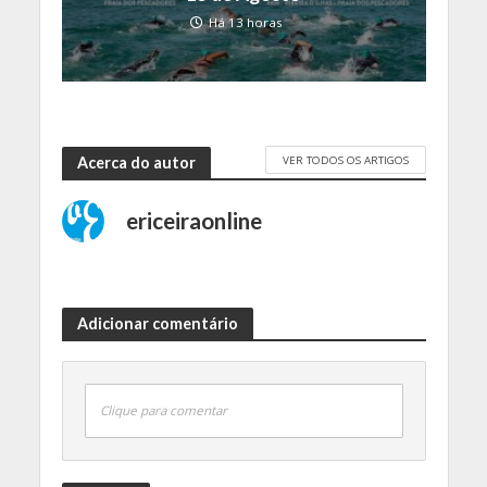
Há 13 horas
VER TODOS OS ARTIGOS
Acerca do autor
ericeiraonline
Adicionar comentário
Clique para comentar