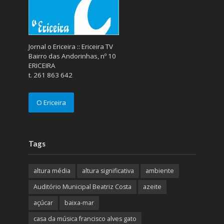
Jornal o Ericeira :: Ericeira TV
Bairro das Andorinhas, nº 10
ERICEIRA
t. 261 863 642
O Ericeira
Tags
altura média
altura significativa
ambiente
Auditório Municipal Beatriz Costa
azeite
açúcar
baixa-mar
casa da música francisco alves gato