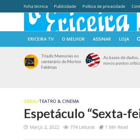
Ficha técnica
Publicidade
Política de privacidade
Cont
ERICEIRA TV
O MELHOR
ASSINAR
LOJA
Triadic Memories no
As bases de dados, 
centenário de Morton
novos pontos crític
Feldman
GERAL
•
TEATRO & CINEMA
Espetáculo “Sexta-fe
Março 2, 2022
774 Leituras
1 Min Read