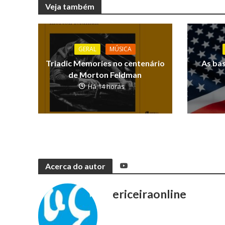
Veja também
GERAL
MÚSICA
Triadic Memories no centenário
As ba
de Morton Feldman
Há 14 horas
Acerca do autor
ericeiraonline