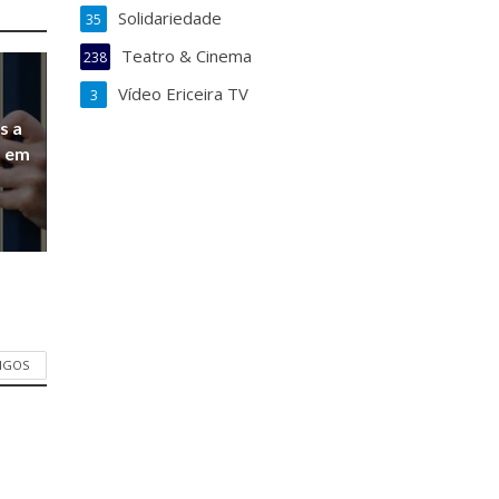
Solidariedade
35
Teatro & Cinema
238
Vídeo Ericeira TV
3
s a
a em
TIGOS