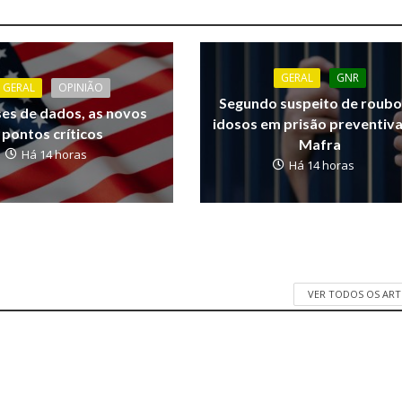
GERAL
GNR
GERAL
OPINIÃO
Segundo suspeito de roubo
ses de dados, as novos
idosos em prisão preventiv
pontos críticos
Mafra
Há 14 horas
Há 14 horas
VER TODOS OS AR