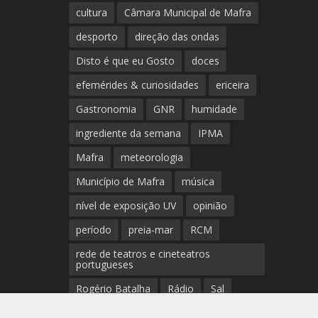
cultura
Câmara Municipal de Mafra
desporto
direção das ondas
Disto é que eu Gosto
doces
efemérides & curiosidades
ericeira
Gastronomia
GNR
humidade
ingrediente da semana
IPMA
Mafra
meteorologia
Município de Mafra
música
nível de exposição UV
opinião
período
preia-mar
RCM
rede de teatros e cineteatros
portugueses
Rogério Batalha
Rádio
Sal
Saúde
surf
temperatura