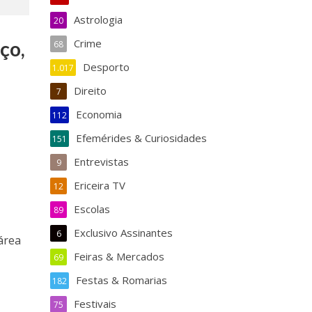
Astrologia
20
Crime
ço,
68
Desporto
1.017
Direito
7
Economia
112
Efemérides & Curiosidades
151
Entrevistas
9
Ericeira TV
12
Escolas
89
Exclusivo Assinantes
6
área
Feiras & Mercados
69
Festas & Romarias
182
Festivais
75