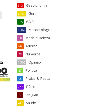
Gastronomia
543
Geral
6.769
GNR
189
Meteorologia
1.362
Moda e Beleza
18
Música
816
Números
43
Opinião
1.505
Política
87
Praias & Pesca
95
Rádio
267
Religião
67
Saúde
417