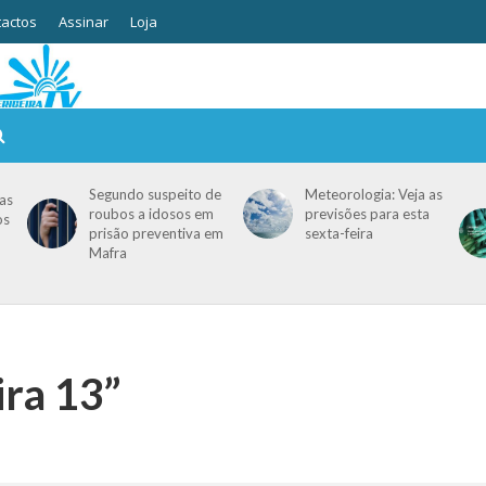
actos
Assinar
Loja
Segundo suspeito de
Meteorologia: Veja as
as
roubos a idosos em
previsões para esta
os
prisão preventiva em
sexta-feira
Mafra
ira 13”