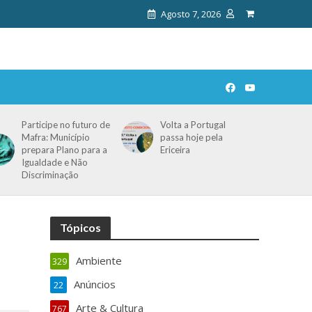
Agosto 7, 2026
Participe no futuro de
Volta a Portugal
Mafra: Município
passa hoje pela
prepara Plano para a
Ericeira
Igualdade e Não
Discriminação
Tópicos
Ambiente
329
Anúncios
22
Arte & Cultura
767