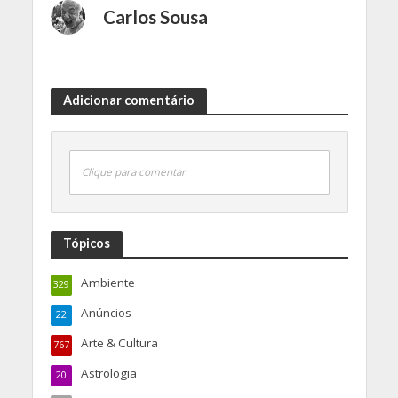
Carlos Sousa
Adicionar comentário
Clique para comentar
Tópicos
Ambiente
329
Anúncios
22
Arte & Cultura
767
Astrologia
20