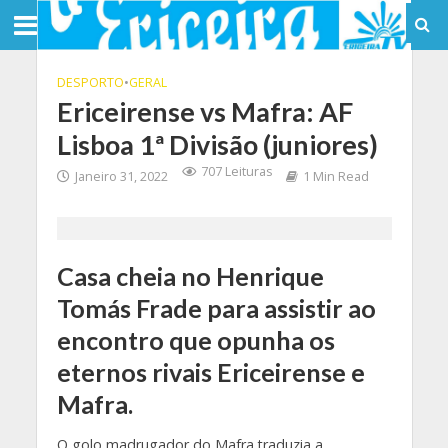
DESPORTO
•
GERAL
Ericeirense vs Mafra: AF
Lisboa 1ª Divisão (juniores)
707 Leituras
Janeiro 31, 2022
1 Min Read
Casa cheia no Henrique
Tomás Frade para assistir ao
encontro que opunha os
eternos rivais Ericeirense e
Mafra.
O golo madrugador do Mafra traduzia a