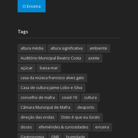
O Ericeira
Tags
altura média
altura significativa
ambiente
Auditório Municipal Beatriz Costa
azeite
açúcar
baixa-mar
casa da música francisco alves gato
Casa de cultura Jaime Lobo e Silva
concelho de mafra
covid-19
cultura
Câmara Municipal de Mafra
desporto
direção das ondas
Disto é que eu Gosto
doces
efemérides & curiosidades
ericeira
Gastronomia
GNR
humidade