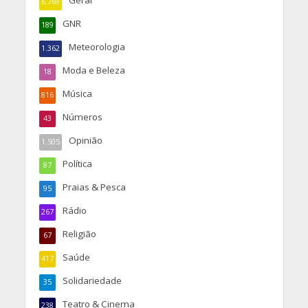
6.769
GNR
189
Meteorologia
1.362
Moda e Beleza
18
Música
816
Números
43
Opinião
1.505
Política
87
Praias & Pesca
95
Rádio
267
Religião
67
Saúde
417
Solidariedade
35
Teatro & Cinema
238