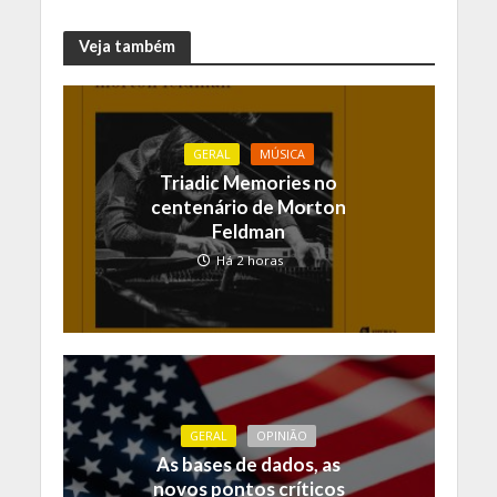
Veja também
GERAL
MÚSICA
Triadic Memories no
centenário de Morton
Feldman
Há 2 horas
GERAL
OPINIÃO
As bases de dados, as
novos pontos críticos