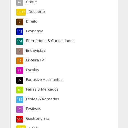
Crime
68
Desporto
1.017
Direito
7
Economia
112
Efemérides & Curiosidades
151
Entrevistas
9
Ericeira TV
12
Escolas
89
Exclusivo Assinantes
6
Feiras & Mercados
69
Festas & Romarias
182
Festivais
75
Gastronomia
543
Geral