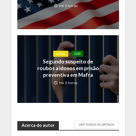
Há 3 horas
GERAL
GNR
Segundo suspeito de
roubos a idosos em prisão
preventiva em Mafra
Há 3 horas
VER TODOS OS ARTIGOS
Acerca do autor