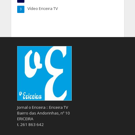
Vídeo Ericeira TV
3
Jornal o Ericeira :: Ericeira TV
Bairro das Andorinhas, nº 10
ERICEIRA
t. 261 863 642