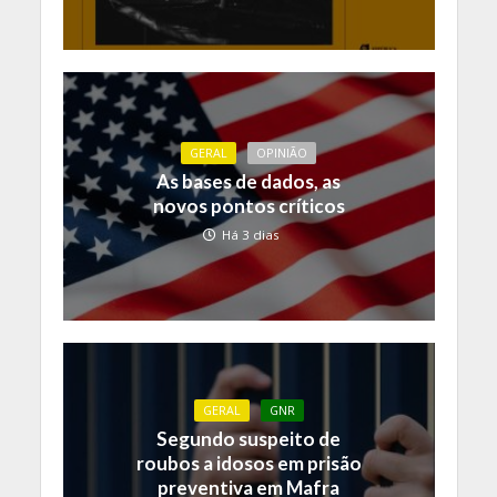
GERAL
OPINIÃO
As bases de dados, as
novos pontos críticos
Há 3 dias
GERAL
GNR
Segundo suspeito de
roubos a idosos em prisão
preventiva em Mafra