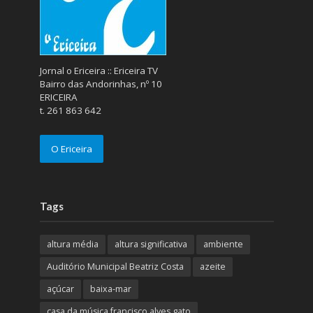
Jornal o Ericeira :: Ericeira TV
Bairro das Andorinhas, nº 10
ERICEIRA
t. 261 863 642
O Ericeira
Tags
altura média
altura significativa
ambiente
Auditório Municipal Beatriz Costa
azeite
açúcar
baixa-mar
casa da música francisco alves gato