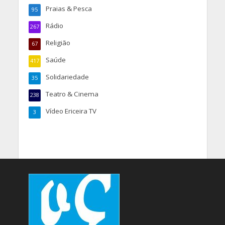
Praias & Pesca
95
Rádio
267
Religião
67
Saúde
417
Solidariedade
35
Teatro & Cinema
238
Vídeo Ericeira TV
3