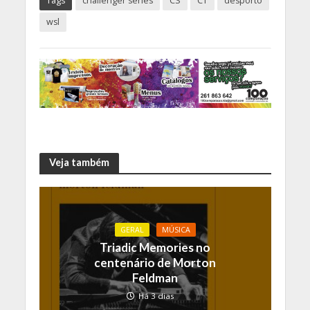
Tags
challenger series
CS
CT
desporto
wsl
Veja também
GERAL
MÚSICA
Triadic Memories no
centenário de Morton
Feldman
Há 3 dias