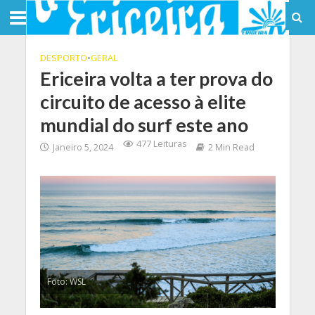
DESPORTO
•
GERAL
Ericeira volta a ter prova do
circuito de acesso à elite
mundial do surf este ano
477 Leituras
Janeiro 5, 2024
2 Min Read
Foto: WSL