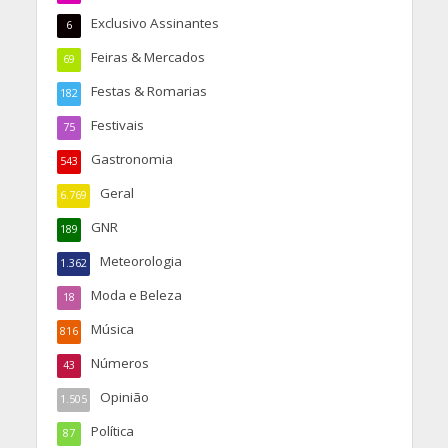
Exclusivo Assinantes
6
Feiras & Mercados
69
Festas & Romarias
182
Festivais
75
Gastronomia
543
Geral
6.769
GNR
189
Meteorologia
1.362
Moda e Beleza
18
Música
816
Números
43
Opinião
1.505
Política
87