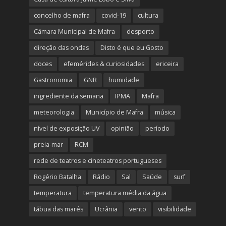
concelho de mafra
covid-19
cultura
Câmara Municipal de Mafra
desporto
direção das ondas
Disto é que eu Gosto
doces
efemérides & curiosidades
ericeira
Gastronomia
GNR
humidade
ingrediente da semana
IPMA
Mafra
meteorologia
Município de Mafra
música
nível de exposição UV
opinião
período
preia-mar
RCM
rede de teatros e cineteatros portugueses
Rogério Batalha
Rádio
Sal
Saúde
surf
temperatura
temperatura média da água
tábua das marés
Ucrânia
vento
visibilidade