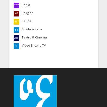
Rádio
267
Religião
67
Saúde
417
Solidariedade
35
Teatro & Cinema
238
Vídeo Ericeira TV
3