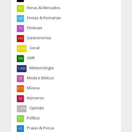
Feiras & Mercados
69
Festas & Romarias
182
Festivais
75
Gastronomia
543
Geral
6.766
GNR
188
Meteorologia
1.362
Moda e Beleza
18
Música
815
Números
43
Opinião
1.504
Política
87
Praias & Pesca
95