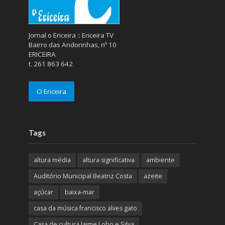
Jornal o Ericeira :: Ericeira TV
Bairro das Andorinhas, nº 10
ERICEIRA
t. 261 863 642
O Ericeira
Tags
altura média
altura significativa
ambiente
Auditório Municipal Beatriz Costa
azeite
açúcar
baixa-mar
casa da música francisco alves gato
Casa de cultura Jaime Lobo e Silva