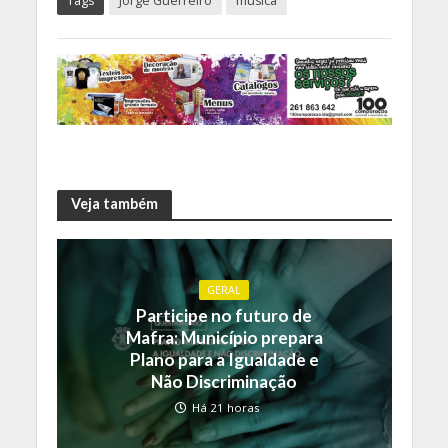
Tags
Jorge Guerreiro
música
Veja também
GERAL
Participe no futuro de
Mafra: Município prepara
Plano para a Igualdade e
Não Discriminação
Há 21 horas