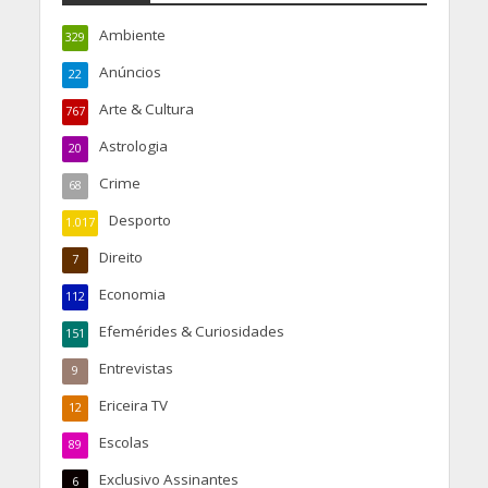
Ambiente
329
Anúncios
22
Arte & Cultura
767
Astrologia
20
Crime
68
Desporto
1.017
Direito
7
Economia
112
Efemérides & Curiosidades
151
Entrevistas
9
Ericeira TV
12
Escolas
89
Exclusivo Assinantes
6