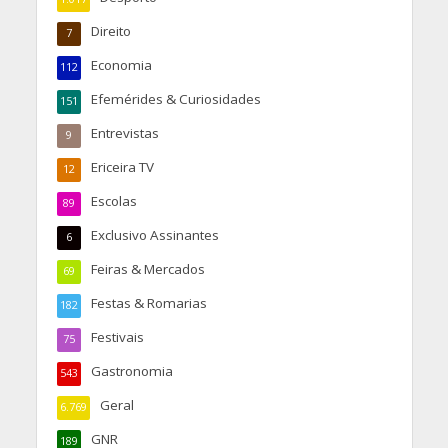
Direito
7
Economia
112
Efemérides & Curiosidades
151
Entrevistas
9
Ericeira TV
12
Escolas
89
Exclusivo Assinantes
6
Feiras & Mercados
69
Festas & Romarias
182
Festivais
75
Gastronomia
543
Geral
6.769
GNR
189