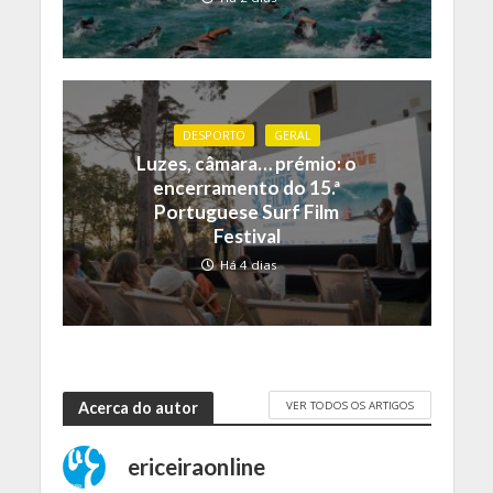
DESPORTO
GERAL
Luzes, câmara… prémio: o
encerramento do 15.ª
Portuguese Surf Film
Festival
Há 4 dias
VER TODOS OS ARTIGOS
Acerca do autor
ericeiraonline