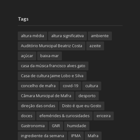
Tags
altura média
altura significativa
ambiente
Auditório Municipal Beatriz Costa
azeite
açúcar
baixa-mar
casa da música francisco alves gato
Casa de cultura Jaime Lobo e Silva
concelho de mafra
covid-19
cultura
Câmara Municipal de Mafra
desporto
direção das ondas
Disto é que eu Gosto
doces
efemérides & curiosidades
ericeira
Gastronomia
GNR
humidade
ingrediente da semana
IPMA
Mafra