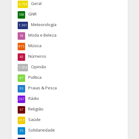
Geral
6.764
GNR
188
Meteorologia
1.361
Moda e Beleza
18
Música
815
Números
43
Opinião
1.504
Política
87
Praias & Pesca
95
Rádio
267
Religião
67
Saúde
417
Solidariedade
35