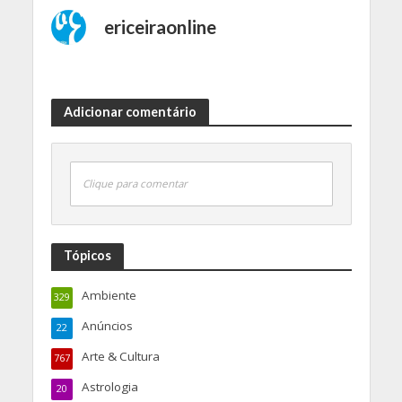
ericeiraonline
Adicionar comentário
Clique para comentar
Tópicos
Ambiente
329
Anúncios
22
Arte & Cultura
767
Astrologia
20