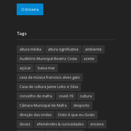
O Ericeira
Tags
altura média
altura significativa
ambiente
Auditório Municipal Beatriz Costa
azeite
açúcar
baixa-mar
casa da música francisco alves gato
Casa de cultura Jaime Lobo e Silva
concelho de mafra
covid-19
cultura
Câmara Municipal de Mafra
desporto
direção das ondas
Disto é que eu Gosto
doces
efemérides & curiosidades
ericeira