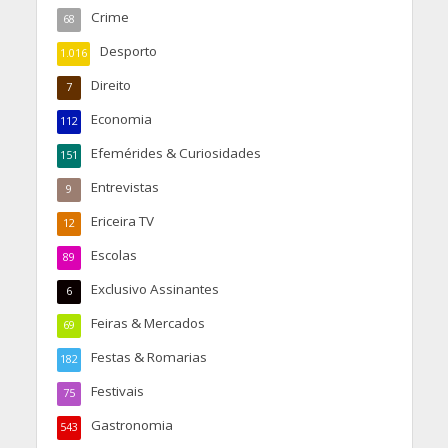
Crime
68
Desporto
1.016
Direito
7
Economia
112
Efemérides & Curiosidades
151
Entrevistas
9
Ericeira TV
12
Escolas
89
Exclusivo Assinantes
6
Feiras & Mercados
69
Festas & Romarias
182
Festivais
75
Gastronomia
543