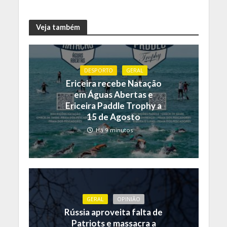
Veja também
DESPORTO
GERAL
Ericeira recebe Natação
em Águas Abertas e
Ericeira Paddle Trophy a
15 de Agosto
Há 9 minutos
GERAL
OPINIÃO
Rússia aproveita falta de
Patriots e massacra a