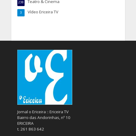
Teatro & Cinema
238
Vídeo Ericeira TV
3
Jornal o Ericeira :: Ericeira TV
Bairro das Andorinhas, nº 10
ERICEIRA
t. 261 863 642