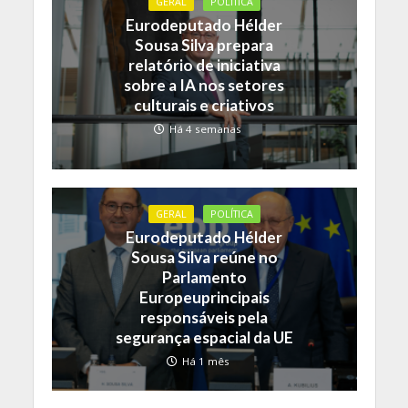
GERAL
POLÍTICA
Eurodeputado Hélder
Sousa Silva prepara
relatório de iniciativa
sobre a IA nos setores
culturais e criativos
Há 4 semanas
GERAL
POLÍTICA
Eurodeputado Hélder
Sousa Silva reúne no
Parlamento
Europeuprincipais
responsáveis pela
segurança espacial da UE
Há 1 mês