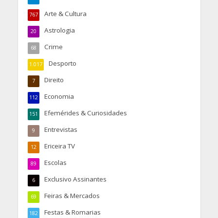
Arte & Cultura
767
Astrologia
20
Crime
68
Desporto
1.017
Direito
7
Economia
112
Efemérides & Curiosidades
151
Entrevistas
9
Ericeira TV
12
Escolas
89
Exclusivo Assinantes
6
Feiras & Mercados
69
Festas & Romarias
182