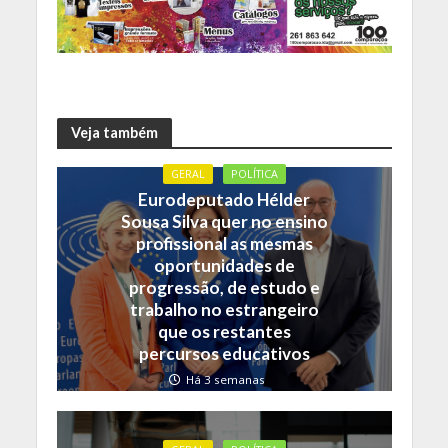
Veja também
GERAL
POLÍTICA
Eurodeputado Hélder
Sousa Silva quer no ensino
profissional as mesmas
oportunidades de
progressão, de estudo e
trabalho no estrangeiro
que os restantes
percursos educativos
Há 3 semanas