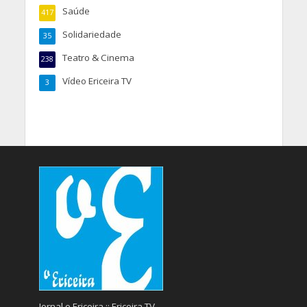
Saúde
417
Solidariedade
35
Teatro & Cinema
238
Vídeo Ericeira TV
3
Jornal o Ericeira :: Ericeira TV