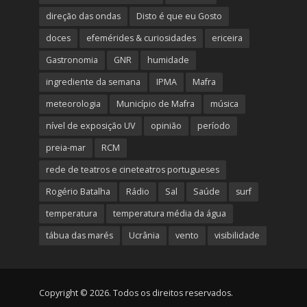
direção das ondas
Disto é que eu Gosto
doces
efemérides & curiosidades
ericeira
Gastronomia
GNR
humidade
ingrediente da semana
IPMA
Mafra
meteorologia
Município de Mafra
música
nível de exposição UV
opinião
período
preia-mar
RCM
rede de teatros e cineteatros portugueses
Rogério Batalha
Rádio
Sal
Saúde
surf
temperatura
temperatura média da água
tábua das marés
Ucrânia
vento
visibilidade
Copyright © 2026. Todos os direitos reservados.