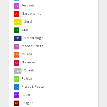
Festivais
75
Gastronomia
543
Geral
6.766
GNR
188
Meteorologia
1.361
Moda e Beleza
18
Música
815
Números
43
Opinião
1.504
Política
87
Praias & Pesca
95
Rádio
267
Religião
67