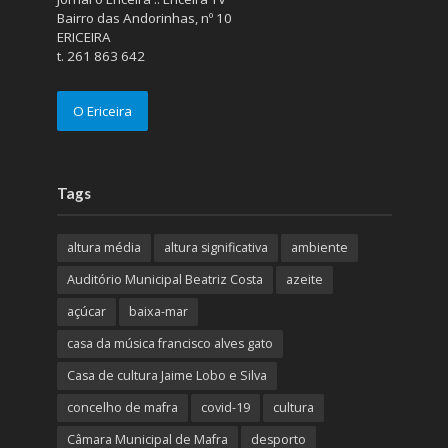
Bairro das Andorinhas, nº 10
ERICEIRA
t. 261 863 642
O Ericeira
Tags
altura média
altura significativa
ambiente
Auditório Municipal Beatriz Costa
azeite
açúcar
baixa-mar
casa da música francisco alves gato
Casa de cultura Jaime Lobo e Silva
concelho de mafra
covid-19
cultura
Câmara Municipal de Mafra
desporto