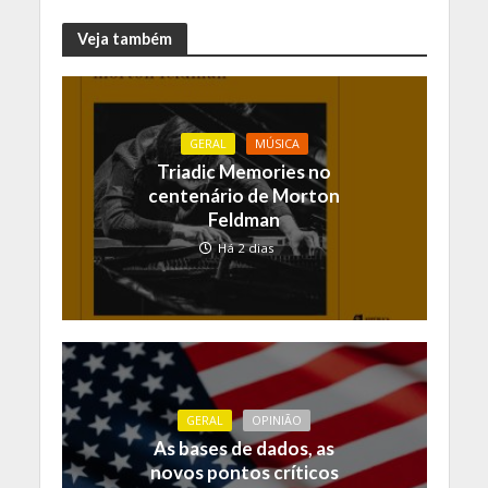
Veja também
GERAL
MÚSICA
Triadic Memories no
centenário de Morton
Feldman
Há 2 dias
GERAL
OPINIÃO
As bases de dados, as
novos pontos críticos