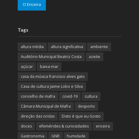
O Ericeira
Tags
altura média
altura significativa
ambiente
Auditório Municipal Beatriz Costa
azeite
açúcar
baixa-mar
casa da música francisco alves gato
Casa de cultura Jaime Lobo e Silva
concelho de mafra
covid-19
cultura
Câmara Municipal de Mafra
desporto
direção das ondas
Disto é que eu Gosto
doces
efemérides & curiosidades
ericeira
Gastronomia
GNR
humidade