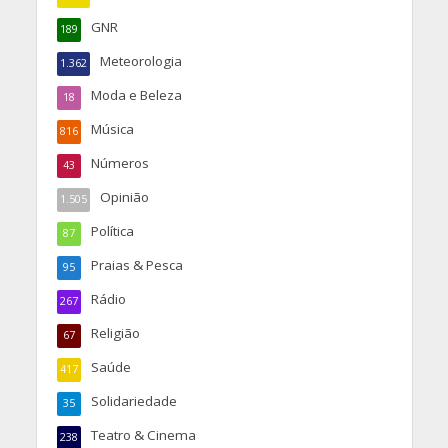
GNR
189
Meteorologia
1.362
Moda e Beleza
18
Música
816
Números
43
Opinião
1.505
Política
87
Praias & Pesca
95
Rádio
267
Religião
67
Saúde
417
Solidariedade
35
Teatro & Cinema
238