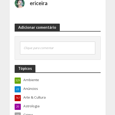
ericeira
Adicionar comentário
Clique para comentar
Tópicos
Ambiente
329
Anúncios
22
Arte & Cultura
767
Astrologia
20
Crime