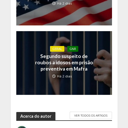
Há 2 dias
GERAL
GNR
Segundo suspeito de
roubos a idosos em prisão
preventiva em Mafra
Há 2 dias
VER TODOS OS ARTIGOS
Acerca do autor