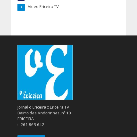
Vídeo Ericeira TV
3
Jornal o Ericeira :: Ericeira TV
Bairro das Andorinhas, nº 10
ERICEIRA
t. 261 863 642