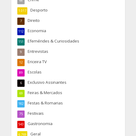
68
Desporto
1.017
Direito
7
Economia
112
Efemérides & Curiosidades
151
Entrevistas
9
Ericeira TV
12
Escolas
89
Exclusivo Assinantes
6
Feiras & Mercados
69
Festas & Romarias
182
Festivais
75
Gastronomia
543
Geral
6.769