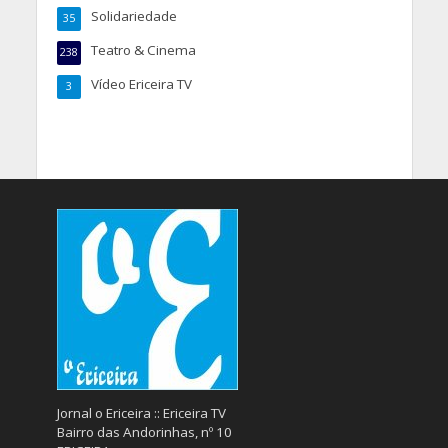
Solidariedade
35
Teatro & Cinema
238
Vídeo Ericeira TV
3
Jornal o Ericeira :: Ericeira TV
Bairro das Andorinhas, nº 10