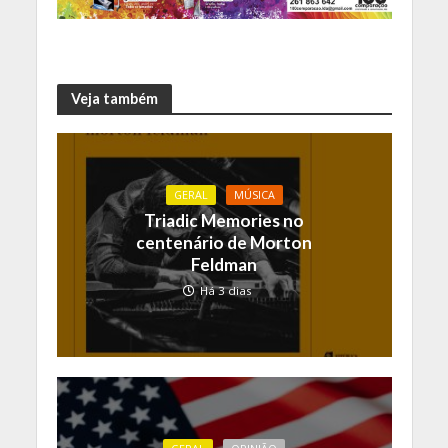
Veja também
GERAL
MÚSICA
Triadic Memories no
centenário de Morton
Feldman
Há 3 dias