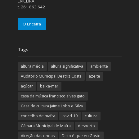
ERICEIRA
t. 261 863 642
O Ericeira
Tags
altura média
altura significativa
ambiente
Auditório Municipal Beatriz Costa
azeite
açúcar
baixa-mar
casa da música francisco alves gato
Casa de cultura Jaime Lobo e Silva
concelho de mafra
covid-19
cultura
Câmara Municipal de Mafra
desporto
direção das ondas
Disto é que eu Gosto