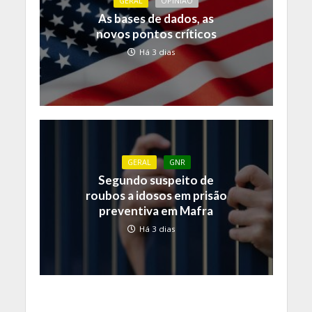
GERAL
OPINIÃO
As bases de dados, as
novos pontos críticos
Há 3 dias
GERAL
GNR
Segundo suspeito de
roubos a idosos em prisão
preventiva em Mafra
Há 3 dias