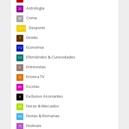
Astrologia
20
Crime
68
Desporto
1.017
Direito
7
Economia
112
Efemérides & Curiosidades
151
Entrevistas
9
Ericeira TV
12
Escolas
89
Exclusivo Assinantes
6
Feiras & Mercados
69
Festas & Romarias
182
Festivais
75