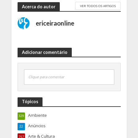
VER TODOS OS ARTIGOS
Acerca do autor
ericeiraonline
Adicionar comentário
Clique para comentar
Tópicos
Ambiente
329
Anúncios
22
Arte & Cultura
767