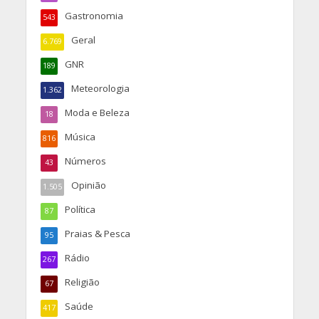
Gastronomia
543
Geral
6.769
GNR
189
Meteorologia
1.362
Moda e Beleza
18
Música
816
Números
43
Opinião
1.505
Política
87
Praias & Pesca
95
Rádio
267
Religião
67
Saúde
417