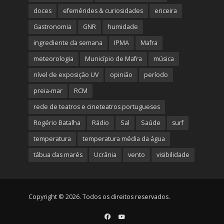
doces
efemérides & curiosidades
ericeira
Gastronomia
GNR
humidade
ingrediente da semana
IPMA
Mafra
meteorologia
Município de Mafra
música
nível de exposição UV
opinião
período
preia-mar
RCM
rede de teatros e cineteatros portugueses
Rogério Batalha
Rádio
Sal
Saúde
surf
temperatura
temperatura média da água
tábua das marés
Ucrânia
vento
visibilidade
Copyright © 2026. Todos os direitos reservados.