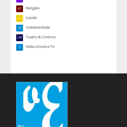
Religião
67
Saúde
417
Solidariedade
35
Teatro & Cinema
238
Vídeo Ericeira TV
3