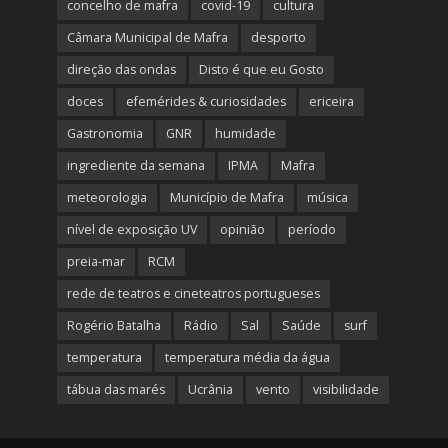
concelho de mafra
covid-19
cultura
Câmara Municipal de Mafra
desporto
direção das ondas
Disto é que eu Gosto
doces
efemérides & curiosidades
ericeira
Gastronomia
GNR
humidade
ingrediente da semana
IPMA
Mafra
meteorologia
Município de Mafra
música
nível de exposição UV
opinião
período
preia-mar
RCM
rede de teatros e cineteatros portugueses
Rogério Batalha
Rádio
Sal
Saúde
surf
temperatura
temperatura média da água
tábua das marés
Ucrânia
vento
visibilidade