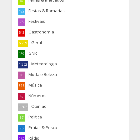
Feiras & Mercados
69
Festas & Romarias
182
Festivais
75
Gastronomia
543
Geral
6.769
GNR
189
Meteorologia
1.362
Moda e Beleza
18
Música
816
Números
43
Opinião
1.505
Política
87
Praias & Pesca
95
Rádio
267