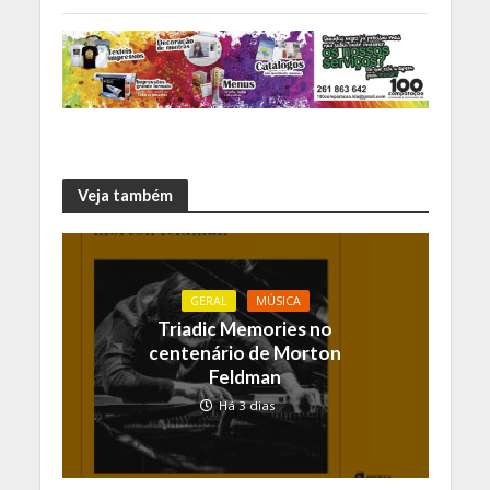
Veja também
GERAL
MÚSICA
Triadic Memories no
centenário de Morton
Feldman
Há 3 dias