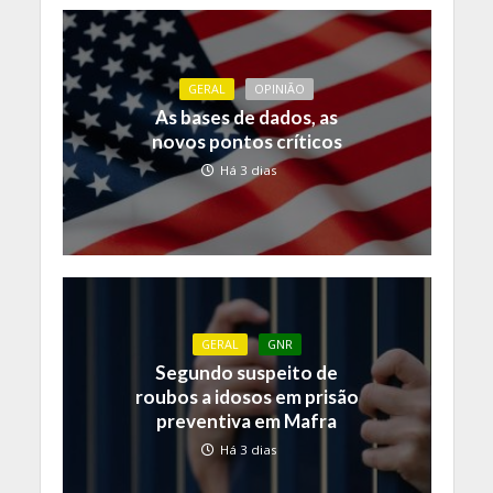
GERAL
OPINIÃO
As bases de dados, as
novos pontos críticos
Há 3 dias
GERAL
GNR
Segundo suspeito de
roubos a idosos em prisão
preventiva em Mafra
Há 3 dias