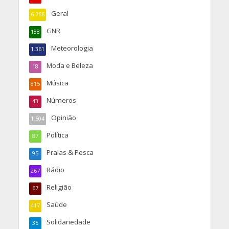
Geral
6.766
GNR
188
Meteorologia
1.361
Moda e Beleza
18
Música
815
Números
43
Opinião
1.504
Política
87
Praias & Pesca
95
Rádio
267
Religião
67
Saúde
417
Solidariedade
35