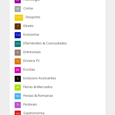
20
Crime
68
Desporto
1.017
Direito
7
Economia
112
Efemérides & Curiosidades
151
Entrevistas
9
Ericeira TV
12
Escolas
89
Exclusivo Assinantes
6
Feiras & Mercados
69
Festas & Romarias
182
Festivais
75
Gastronomia
543