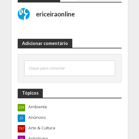
ericeiraonline
Adicionar comentário
Clique para comentar
Tópicos
Ambiente
329
Anúncios
22
Arte & Cultura
767
Astrologia