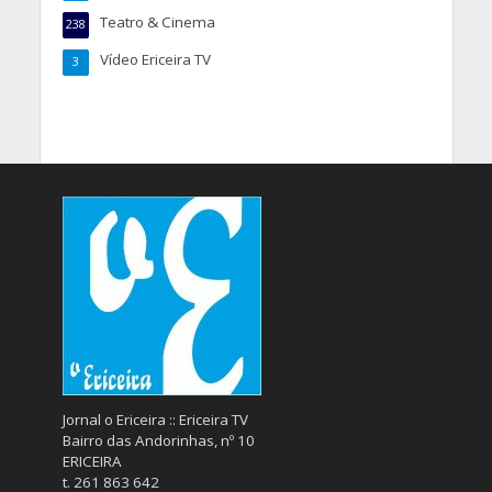
Teatro & Cinema
238
Vídeo Ericeira TV
3
Jornal o Ericeira :: Ericeira TV
Bairro das Andorinhas, nº 10
ERICEIRA
t. 261 863 642