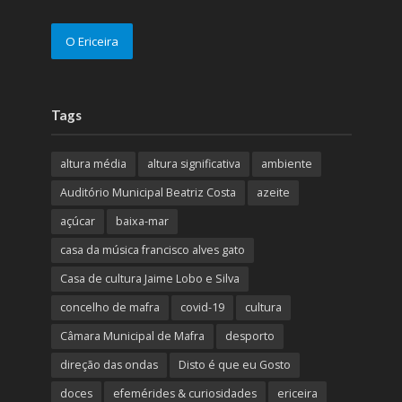
O Ericeira
Tags
altura média
altura significativa
ambiente
Auditório Municipal Beatriz Costa
azeite
açúcar
baixa-mar
casa da música francisco alves gato
Casa de cultura Jaime Lobo e Silva
concelho de mafra
covid-19
cultura
Câmara Municipal de Mafra
desporto
direção das ondas
Disto é que eu Gosto
doces
efemérides & curiosidades
ericeira