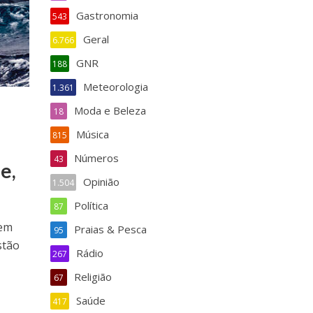
Gastronomia
543
Geral
6.766
GNR
188
Meteorologia
1.361
Moda e Beleza
18
Música
815
Números
43
e,
Opinião
1.504
Política
87
 em
Praias & Pesca
95
stão
Rádio
267
Religião
67
Saúde
417