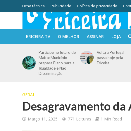
Ficha técnica
Publicidade
Política de privacidade
Cont
ERICEIRA TV
O MELHOR
ASSINAR
LOJA
Participe no futuro de
Volta a Portugal
Mafra: Município
passa hoje pela
prepara Plano para a
Ericeira
Igualdade e Não
Discriminação
GERAL
Desagravamento da 
Março 11, 2025
771 Leituras
1 Min Read