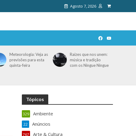
Agosto 7, 2026
Meteorologia: Veja as
Raízes que nos unem:
previsões para esta
música e tradição
quinta-feira
com os Ningue Ningue
Tópicos
Ambiente
329
Anúncios
22
Arte & Cultura
767