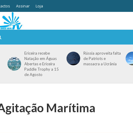
actos
Assinar
Loja
Ericeira recebe
Rússia aproveita falta
Natação em Águas
de Patriots e
Abertas e Ericeira
massacra a Ucrânia
Paddle Trophy a 15
de Agosto
Agitação Marítima