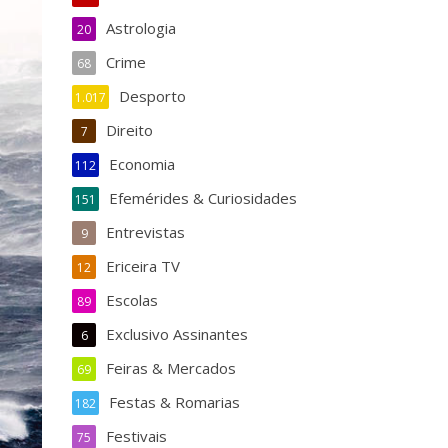
Astrologia
20
Crime
68
Desporto
1.017
Direito
7
Economia
112
Efemérides & Curiosidades
151
Entrevistas
9
Ericeira TV
12
Escolas
89
Exclusivo Assinantes
6
Feiras & Mercados
69
Festas & Romarias
182
Festivais
75