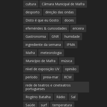
cultura
Câmara Municipal de Mafra
desporto
direção das ondas
Disto é que eu Gosto
doces
efemérides & curiosidades
ericeira
Gastronomia
GNR
humidade
ingrediente da semana
IPMA
Mafra
meteorologia
Município de Mafra
música
nível de exposição UV
opinião
período
preia-mar
RCM
rede de teatros e cineteatros
portugueses
Rogério Batalha
Rádio
Sal
Saúde
surf
temperatura