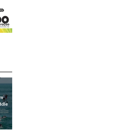
em
ddle