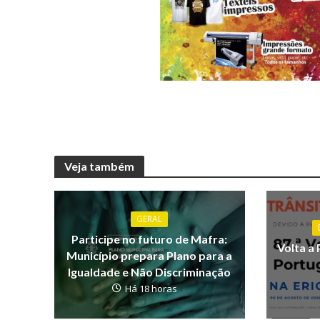
Veja também
GERAL
Participe no futuro de Mafra:
Volta a 
Município prepara Plano para a
Igualdade e Não Discriminação
Há 18 horas