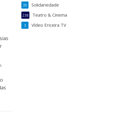
Solidariedade
35
Teatro & Cinema
238
Vídeo Ericeira TV
3
sias
r
,
to
das