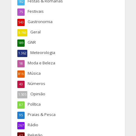
Festas & Romarias
182
Festivais
75
Gastronomia
543
Geral
6.769
GNR
189
Meteorologia
1.362
Moda e Beleza
18
Música
816
Números
43
Opinião
1.505
Política
87
Praias & Pesca
95
Rádio
267
Religião
67