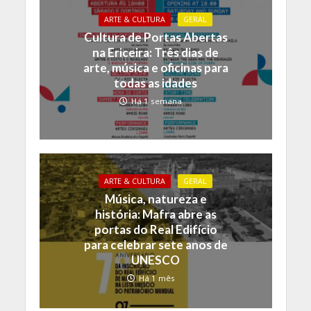
ARTE & CULTURA
GERAL
Cultura de Portas Abertas
na Ericeira: Três dias de
arte, música e oficinas para
todas as idades
Há 1 semana
ARTE & CULTURA
GERAL
Música, natureza e
história: Mafra abre as
portas do Real Edifício
para celebrar sete anos de
UNESCO
Há 1 mês