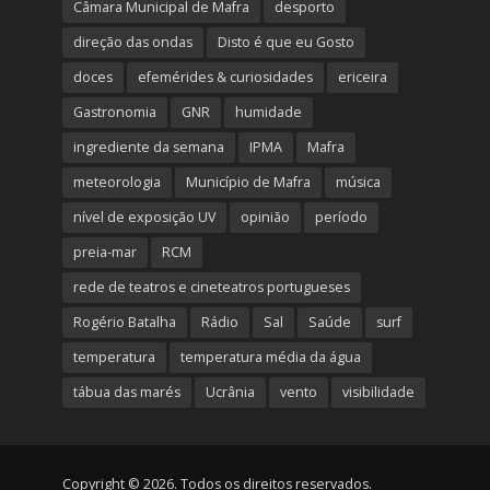
Câmara Municipal de Mafra
desporto
direção das ondas
Disto é que eu Gosto
doces
efemérides & curiosidades
ericeira
Gastronomia
GNR
humidade
ingrediente da semana
IPMA
Mafra
meteorologia
Município de Mafra
música
nível de exposição UV
opinião
período
preia-mar
RCM
rede de teatros e cineteatros portugueses
Rogério Batalha
Rádio
Sal
Saúde
surf
temperatura
temperatura média da água
tábua das marés
Ucrânia
vento
visibilidade
Copyright © 2026. Todos os direitos reservados.