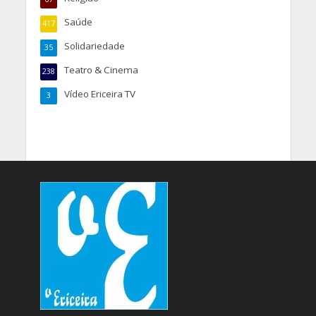
Saúde
417
Solidariedade
35
Teatro & Cinema
238
Vídeo Ericeira TV
3