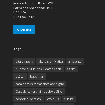
Jornal o Ericeira :: Ericeira TV
Bairro das Andorinhas, nº 10
ERICEIRA
t. 261 863 642
O Ericeira
Tags
altura média
altura significativa
ambiente
Auditório Municipal Beatriz Costa
azeite
açúcar
baixa-mar
casa da música francisco alves gato
Casa de cultura Jaime Lobo e Silva
concelho de mafra
covid-19
cultura