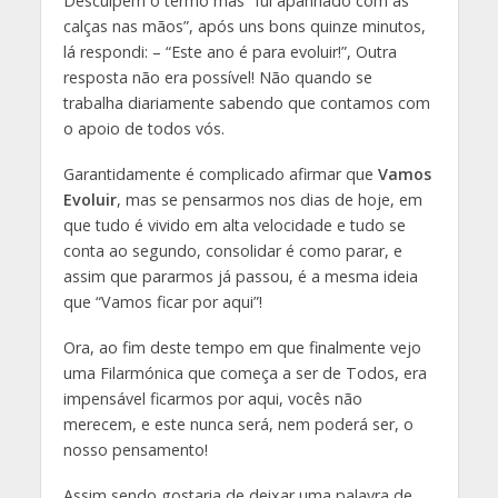
Desculpem o termo mas “fui apanhado com as
calças nas mãos”, após uns bons quinze minutos,
lá respondi: – “Este ano é para evoluir!”, Outra
resposta não era possível! Não quando se
trabalha diariamente sabendo que contamos com
o apoio de todos vós.
Garantidamente é complicado afirmar que
Vamos
Evoluir
, mas se pensarmos nos dias de hoje, em
que tudo é vivido em alta velocidade e tudo se
conta ao segundo, consolidar é como parar, e
assim que pararmos já passou, é a mesma ideia
que “Vamos ficar por aqui”!
Ora, ao fim deste tempo em que finalmente vejo
uma Filarmónica que começa a ser de Todos, era
impensável ficarmos por aqui, vocês não
merecem, e este nunca será, nem poderá ser, o
nosso pensamento!
Assim sendo gostaria de deixar uma palavra de