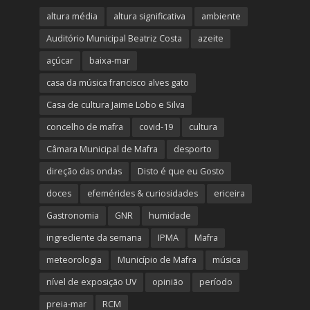
altura média
altura significativa
ambiente
Auditório Municipal Beatriz Costa
azeite
açúcar
baixa-mar
casa da música francisco alves gato
Casa de cultura Jaime Lobo e Silva
concelho de mafra
covid-19
cultura
Câmara Municipal de Mafra
desporto
direção das ondas
Disto é que eu Gosto
doces
efemérides & curiosidades
ericeira
Gastronomia
GNR
humidade
ingrediente da semana
IPMA
Mafra
meteorologia
Município de Mafra
música
nível de exposição UV
opinião
período
preia-mar
RCM