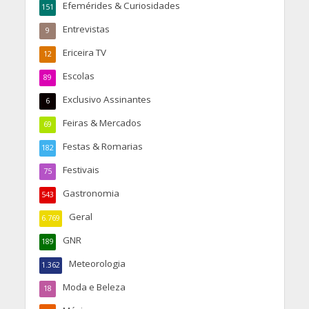
Efemérides & Curiosidades
151
Entrevistas
9
Ericeira TV
12
Escolas
89
Exclusivo Assinantes
6
Feiras & Mercados
69
Festas & Romarias
182
Festivais
75
Gastronomia
543
Geral
6.769
GNR
189
Meteorologia
1.362
Moda e Beleza
18