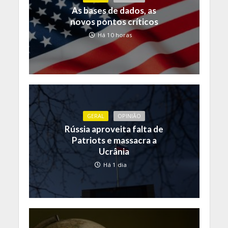
As bases de dados, as
novos pontos críticos
Há 10 horas
GERAL
OPINIÃO
Rússia aproveita falta de
Patriots e massacra a
Ucrânia
Há 1 dia