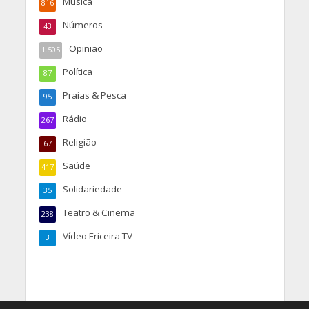
Música
816
Números
43
Opinião
1.505
Política
87
Praias & Pesca
95
Rádio
267
Religião
67
Saúde
417
Solidariedade
35
Teatro & Cinema
238
Vídeo Ericeira TV
3