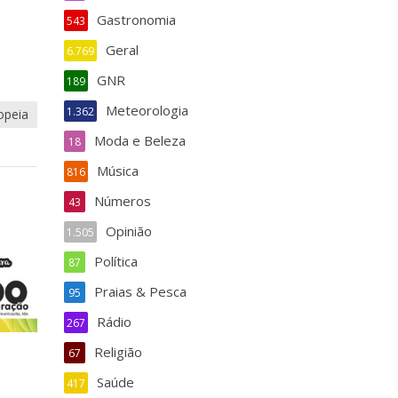
Gastronomia
543
Geral
6.769
GNR
189
Meteorologia
1.362
opeia
Moda e Beleza
18
Música
816
Números
43
Opinião
1.505
Política
87
Praias & Pesca
95
Rádio
267
Religião
67
Saúde
417