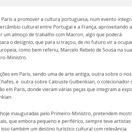
 Paris a promover a cultura portuguesa, num evento integ
rcâmbio cultural entre Portugal e a França, aproveitando 
er um almoço de trabalho com Macron, algo que poderá
para o desígnio, que para si traçou, de no futuro vir a ocup
uropeia, como bem referiu, Marcelo Rebelo de Sousa na su
ro-Ministro.
ições em Paris, sendo uma de arte antiga, outra sobre o no
hafes, e outra sobre Calouste Gulbenkian, o colecionador 
o em Paris, donde vieram várias peças que integram a exp
nkian.
 hoje inauguradas pelo Primeiro-Ministro, pretendem most
aís, que embora pequeno e periférico, sempre teve artistas
 isso também um destino turístico cultural com relevância.