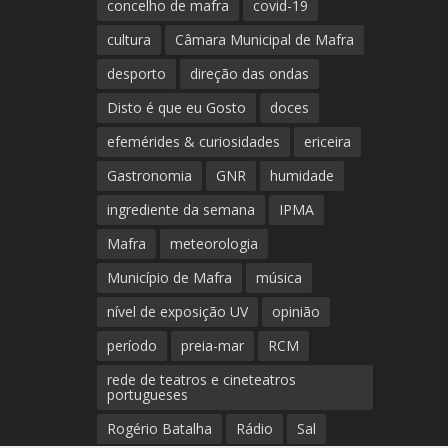
concelho de mafra
covid-19
cultura
Câmara Municipal de Mafra
desporto
direção das ondas
Disto é que eu Gosto
doces
efemérides & curiosidades
ericeira
Gastronomia
GNR
humidade
ingrediente da semana
IPMA
Mafra
meteorologia
Município de Mafra
música
nível de exposição UV
opinião
período
preia-mar
RCM
rede de teatros e cineteatros
portugueses
Rogério Batalha
Rádio
Sal