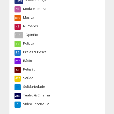
1.362
Moda e Beleza
18
Música
816
Números
43
Opinião
1.505
Política
87
Praias & Pesca
95
Rádio
267
Religião
67
Saúde
417
Solidariedade
35
Teatro & Cinema
238
Vídeo Ericeira TV
3