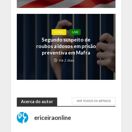
GERAL
GNR
Segundo suspeito de
roubos a idosos em prisão
preventiva em Mafra
Há 2 dias
VER TODOS OS ARTIGOS
Acerca do autor
ericeiraonline