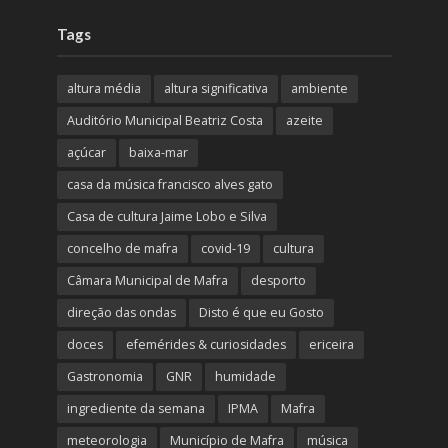
Tags
altura média
altura significativa
ambiente
Auditório Municipal Beatriz Costa
azeite
açúcar
baixa-mar
casa da música francisco alves gato
Casa de cultura Jaime Lobo e Silva
concelho de mafra
covid-19
cultura
Câmara Municipal de Mafra
desporto
direção das ondas
Disto é que eu Gosto
doces
efemérides & curiosidades
ericeira
Gastronomia
GNR
humidade
ingrediente da semana
IPMA
Mafra
meteorologia
Município de Mafra
música