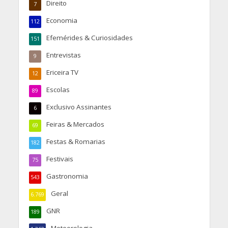
Direito
7
Economia
112
Efemérides & Curiosidades
151
Entrevistas
9
Ericeira TV
12
Escolas
89
Exclusivo Assinantes
6
Feiras & Mercados
69
Festas & Romarias
182
Festivais
75
Gastronomia
543
Geral
6.769
GNR
189
Meteorologia