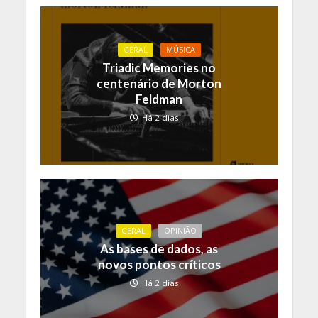
GERAL
MÚSICA
Triadic Memories no
centenário de Morton
Feldman
Há 2 dias
GERAL
OPINIÃO
As bases de dados, as
novos pontos críticos
Há 2 dias