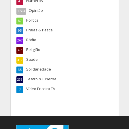
Números
43
Opinião
1.504
Política
87
Praias & Pesca
95
Rádio
267
Religião
67
Saúde
417
Solidariedade
35
Teatro & Cinema
238
Vídeo Ericeira TV
3