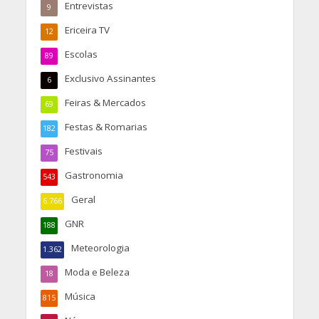
Entrevistas
9
Ericeira TV
12
Escolas
89
Exclusivo Assinantes
6
Feiras & Mercados
69
Festas & Romarias
182
Festivais
75
Gastronomia
543
Geral
6.766
GNR
188
Meteorologia
1.362
Moda e Beleza
18
Música
815