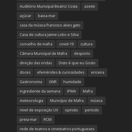
Auditório Municipal Beatriz Costa
azeite
açúcar
baixa-mar
casa da música francisco alves gato
Casa de cultura Jaime Lobo e Silva
concelho de mafra
covid-19
cultura
Câmara Municipal de Mafra
desporto
direção das ondas
Disto é que eu Gosto
doces
efemérides & curiosidades
ericeira
Gastronomia
GNR
humidade
ingrediente da semana
IPMA
Mafra
meteorologia
Município de Mafra
música
nível de exposição UV
opinião
período
preia-mar
RCM
rede de teatros e cineteatros portugueses