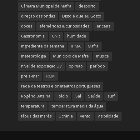
Câmara Municipal de Mafra
desporto
direção das ondas
Disto é que eu Gosto
doces
efemérides & curiosidades
ericeira
Gastronomia
GNR
humidade
ingrediente da semana
IPMA
Mafra
meteorologia
Município de Mafra
música
nível de exposição UV
opinião
período
preia-mar
RCM
rede de teatros e cineteatros portugueses
Rogério Batalha
Rádio
Sal
Saúde
surf
temperatura
temperatura média da água
tábua das marés
Ucrânia
vento
visibilidade