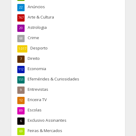
Anúncios
22
Arte & Cultura
767
Astrologia
20
Crime
68
Desporto
1.017
Direito
7
Economia
112
Efemérides & Curiosidades
151
Entrevistas
9
Ericeira TV
12
Escolas
89
Exclusivo Assinantes
6
Feiras & Mercados
69