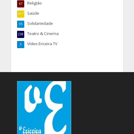
Religião
67
Saúde
417
Solidariedade
35
Teatro & Cinema
238
Vídeo Ericeira TV
3