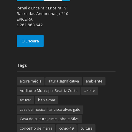
Jornal o Ericeira :: Ericeira TV
Bairro das Andorinhas, nº 10
ERICEIRA
t. 261 863 642
O Ericeira
Tags
altura média
altura significativa
ambiente
Auditório Municipal Beatriz Costa
azeite
açúcar
baixa-mar
casa da música francisco alves gato
Casa de cultura Jaime Lobo e Silva
concelho de mafra
covid-19
cultura