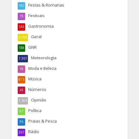
Festas & Romarias
182
Festivais
75
Gastronomia
543
Geral
6.766
GNR
188
Meteorologia
1.361
Moda e Beleza
18
Música
815
Números
43
Opinião
1.504
Política
87
Praias & Pesca
95
Rádio
267