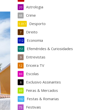
Astrologia
20
Crime
68
Desporto
1.017
Direito
7
Economia
112
Efemérides & Curiosidades
151
Entrevistas
9
Ericeira TV
12
Escolas
89
Exclusivo Assinantes
6
Feiras & Mercados
69
Festas & Romarias
182
Festivais
75