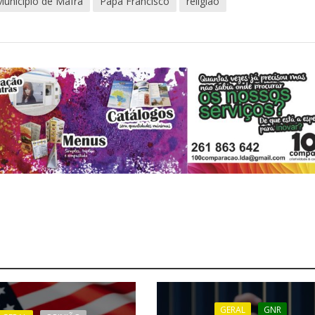
Município de Mafra
Papa Francisco
religião
GERAL
GNR