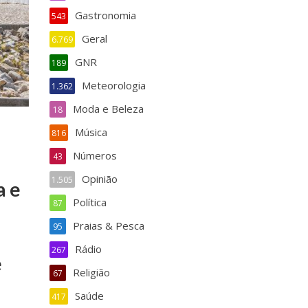
Gastronomia
543
Geral
6.769
GNR
189
Meteorologia
1.362
Moda e Beleza
18
Música
816
Números
43
Opinião
1.505
a e
Política
87
Praias & Pesca
95
Rádio
267
e
Religião
67
Saúde
417