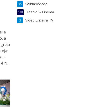
Solidariedade
35
Teatro & Cinema
238
Vídeo Ericeira TV
3
al a
o, a
Igreja
greja
ão –
 e N.