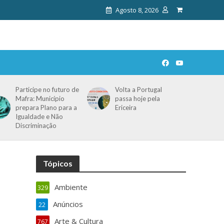
Agosto 8, 2026
Participe no futuro de
Volta a Portugal
Mafra: Município
passa hoje pela
prepara Plano para a
Ericeira
Igualdade e Não
Discriminação
Tópicos
Ambiente
329
Anúncios
22
Arte & Cultura
767