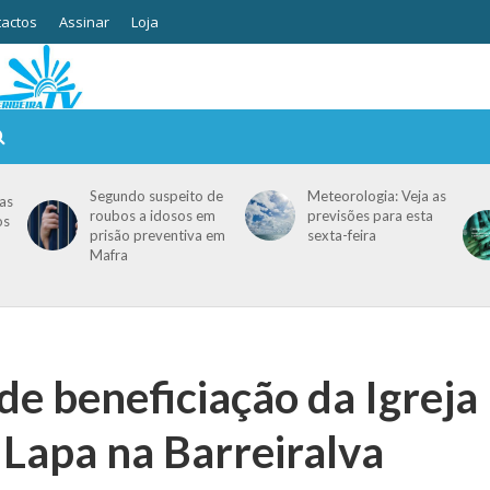
actos
Assinar
Loja
Segundo suspeito de
Meteorologia: Veja as
as
roubos a idosos em
previsões para esta
os
prisão preventiva em
sexta-feira
Mafra
de beneficiação da Igreja
Lapa na Barreiralva