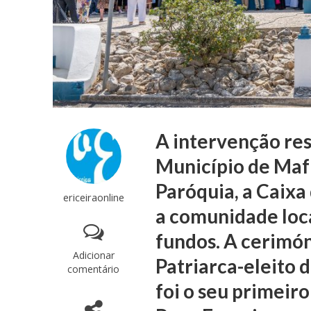
A intervenção res
Município de Mafr
Paróquia, a Caixa
ericeiraonline
a comunidade loca
fundos. A cerimó
Adicionar
Patriarca-eleito d
comentário
foi o seu primeir