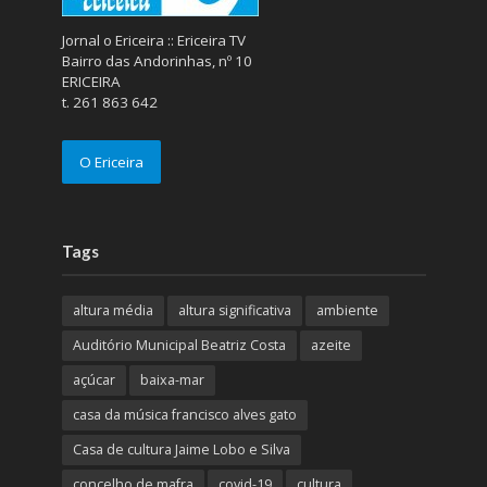
Jornal o Ericeira :: Ericeira TV
Bairro das Andorinhas, nº 10
ERICEIRA
t. 261 863 642
O Ericeira
Tags
altura média
altura significativa
ambiente
Auditório Municipal Beatriz Costa
azeite
açúcar
baixa-mar
casa da música francisco alves gato
Casa de cultura Jaime Lobo e Silva
concelho de mafra
covid-19
cultura