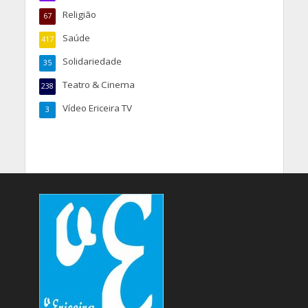
Religião
67
Saúde
417
Solidariedade
35
Teatro & Cinema
238
Vídeo Ericeira TV
3