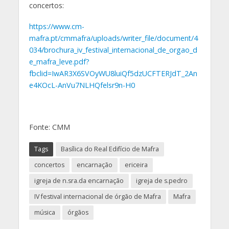
concertos:
https://www.cm-
mafra.pt/cmmafra/uploads/writer_file/document/4
034/brochura_iv_festival_internacional_de_orgao_d
e_mafra_leve.pdf?
fbclid=IwAR3X6SVOyWU8luiQf5dzUCFTERJdT_2An
e4KOcL-AnVu7NLHQfelsr9n-H0
Fonte: CMM
Tags
Basílica do Real Edifício de Mafra
concertos
encarnação
ericeira
igreja de n.sra.da encarnação
igreja de s.pedro
IV festival internacional de órgão de Mafra
Mafra
música
órgãos