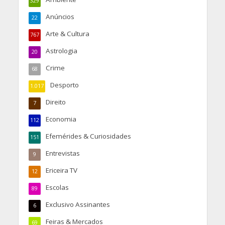
329
Anúncios
22
Arte & Cultura
767
Astrologia
20
Crime
68
Desporto
1.017
Direito
7
Economia
112
Efemérides & Curiosidades
151
Entrevistas
9
Ericeira TV
12
Escolas
89
Exclusivo Assinantes
6
Feiras & Mercados
69