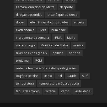
Câmara Municipal de Mafra
desporto
direção das ondas
Disto é que eu Gosto
doces
efemérides & curiosidades
ericeira
Gastronomia
GNR
humidade
ingrediente da semana
IPMA
Mafra
meteorologia
Município de Mafra
música
nível de exposição UV
opinião
período
preia-mar
RCM
rede de teatros e cineteatros portugueses
Rogério Batalha
Rádio
Sal
Saúde
surf
temperatura
temperatura média da água
tábua das marés
Ucrânia
vento
visibilidade