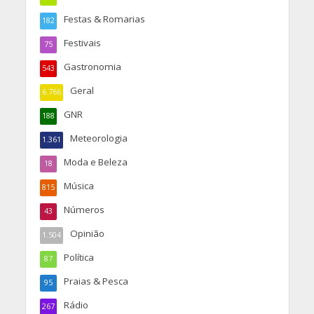
Festas & Romarias
182
Festivais
75
Gastronomia
543
Geral
6.766
GNR
188
Meteorologia
1.361
Moda e Beleza
18
Música
815
Números
43
Opinião
1.504
Política
87
Praias & Pesca
95
Rádio
267