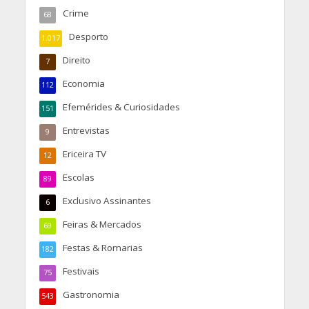
Crime
68
Desporto
1.017
Direito
7
Economia
112
Efemérides & Curiosidades
151
Entrevistas
9
Ericeira TV
12
Escolas
89
Exclusivo Assinantes
6
Feiras & Mercados
69
Festas & Romarias
182
Festivais
75
Gastronomia
543