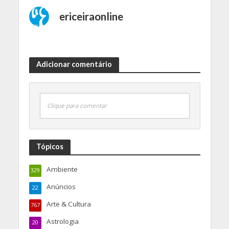
ericeiraonline
Adicionar comentário
Clique para comentar
Tópicos
Ambiente
329
Anúncios
22
Arte & Cultura
767
Astrologia
20