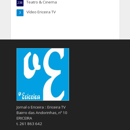
Teatro & Cinema
238
Vídeo Ericeira TV
3
Jornal o Ericeira :: Ericeira TV
Bairro das Andorinhas, nº 10
ERICEIRA
t. 261 863 642