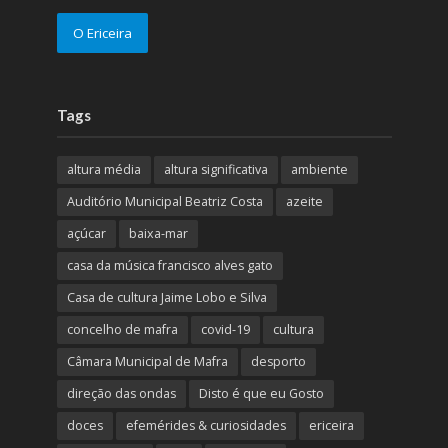
O Ericeira
Tags
altura média
altura significativa
ambiente
Auditório Municipal Beatriz Costa
azeite
açúcar
baixa-mar
casa da música francisco alves gato
Casa de cultura Jaime Lobo e Silva
concelho de mafra
covid-19
cultura
Câmara Municipal de Mafra
desporto
direção das ondas
Disto é que eu Gosto
doces
efemérides & curiosidades
ericeira