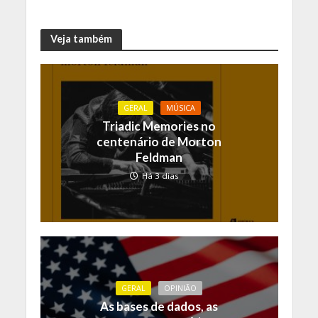
Veja também
GERAL
MÚSICA
Triadic Memories no
centenário de Morton
Feldman
Há 3 dias
GERAL
OPINIÃO
As bases de dados, as