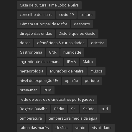
Casa de cultura Jaime Lobo e Silva
concelho de mafra
covid-19
cultura
Câmara Municipal de Mafra
desporto
direção das ondas
Disto é que eu Gosto
doces
efemérides & curiosidades
ericeira
Gastronomia
GNR
humidade
ingrediente da semana
IPMA
Mafra
meteorologia
Município de Mafra
música
nível de exposição UV
opinião
período
preia-mar
RCM
rede de teatros e cineteatros portugueses
Rogério Batalha
Rádio
Sal
Saúde
surf
temperatura
temperatura média da água
tábua das marés
Ucrânia
vento
visibilidade