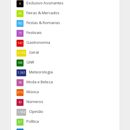
Exclusivo Assinantes
6
Feiras & Mercados
69
Festas & Romarias
182
Festivais
75
Gastronomia
543
Geral
6.766
GNR
188
Meteorologia
1.361
Moda e Beleza
18
Música
815
Números
43
Opinião
1.504
Política
87