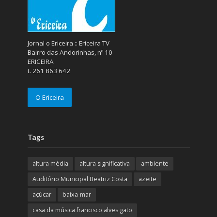
Jornal o Ericeira :: Ericeira TV
Bairro das Andorinhas, nº 10
ERICEIRA
t. 261 863 642
O Ericeira
Tags
altura média
altura significativa
ambiente
Auditório Municipal Beatriz Costa
azeite
açúcar
baixa-mar
casa da música francisco alves gato