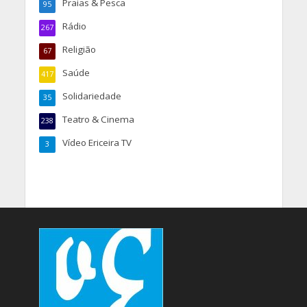
Praias & Pesca
95
Rádio
267
Religião
67
Saúde
417
Solidariedade
35
Teatro & Cinema
238
Vídeo Ericeira TV
3