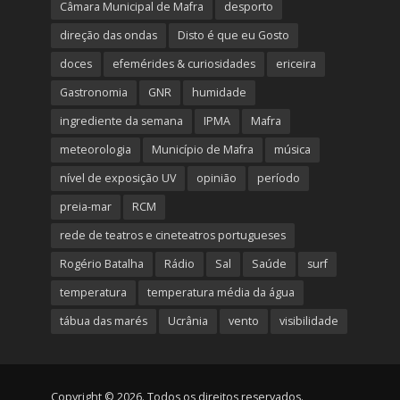
Câmara Municipal de Mafra
desporto
direção das ondas
Disto é que eu Gosto
doces
efemérides & curiosidades
ericeira
Gastronomia
GNR
humidade
ingrediente da semana
IPMA
Mafra
meteorologia
Município de Mafra
música
nível de exposição UV
opinião
período
preia-mar
RCM
rede de teatros e cineteatros portugueses
Rogério Batalha
Rádio
Sal
Saúde
surf
temperatura
temperatura média da água
tábua das marés
Ucrânia
vento
visibilidade
Copyright © 2026. Todos os direitos reservados.