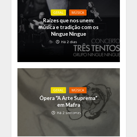
GERAL
MÚSICA
Raízes que nos unem:
música e tradição com os
Ningue Ningue
Há 2 dias
GERAL
MÚSICA
Ópera “A Arte Suprema”
em Mafra
Há 2 semanas