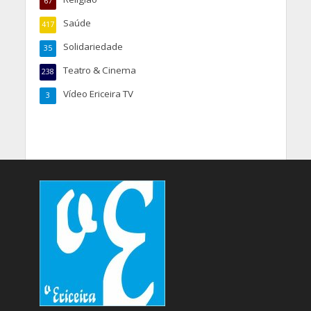
67
Saúde
417
Solidariedade
35
Teatro & Cinema
238
Vídeo Ericeira TV
3