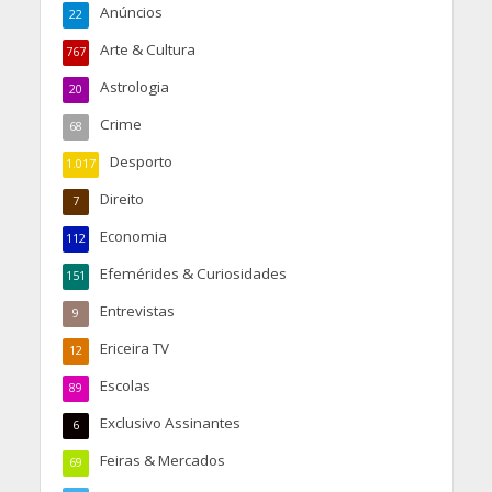
Anúncios
22
Arte & Cultura
767
Astrologia
20
Crime
68
Desporto
1.017
Direito
7
Economia
112
Efemérides & Curiosidades
151
Entrevistas
9
Ericeira TV
12
Escolas
89
Exclusivo Assinantes
6
Feiras & Mercados
69