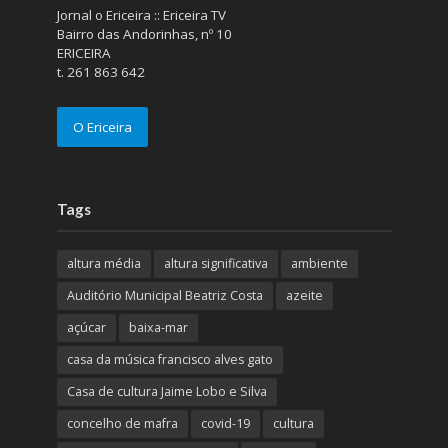
Jornal o Ericeira :: Ericeira TV
Bairro das Andorinhas, nº 10
ERICEIRA
t. 261 863 642
O Ericeira
Tags
altura média
altura significativa
ambiente
Auditório Municipal Beatriz Costa
azeite
açúcar
baixa-mar
casa da música francisco alves gato
Casa de cultura Jaime Lobo e Silva
concelho de mafra
covid-19
cultura