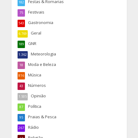
Festas & Romarias
182
Festivais
75
Gastronomia
543
Geral
6.769
GNR
189
Meteorologia
1.362
Moda e Beleza
18
Música
816
Números
43
Opinião
1.505
Política
87
Praias & Pesca
95
Rádio
267
Religião