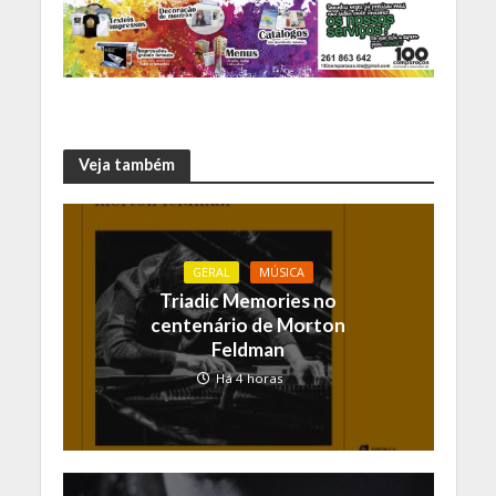
Veja também
GERAL
MÚSICA
Triadic Memories no
centenário de Morton
Feldman
Há 4 horas