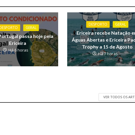
DESPORTO
GERAL
DESPORTO
GERAL
Ericeira recebe Natação 
Portugal passa hoje pela
Águas Abertas e Ericeira Pa
Ericeira
Trophy a 15 de Agosto
Há 6 horas
Há 7 horas
VER TODOS OS AR