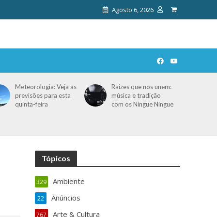
Agosto 6, 2026
Meteorologia: Veja as
Raízes que nos unem:
previsões para esta
música e tradição
quinta-feira
com os Ningue Ningue
Tópicos
Ambiente
329
Anúncios
22
Arte & Cultura
767