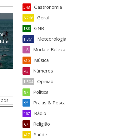
Gastronomia
543
Geral
6.766
GNR
188
em
Meteorologia
1.361
ddle
Moda e Beleza
18
Música
815
Números
43
Opinião
1.504
Política
87
TIGOS
Praias & Pesca
95
Rádio
267
Religião
67
Saúde
417