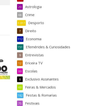
Astrologia
20
Crime
68
Desporto
1.017
Direito
7
Economia
112
Efemérides & Curiosidades
151
Entrevistas
9
Ericeira TV
12
Escolas
89
Exclusivo Assinantes
6
Feiras & Mercados
69
Festas & Romarias
182
Festivais
75