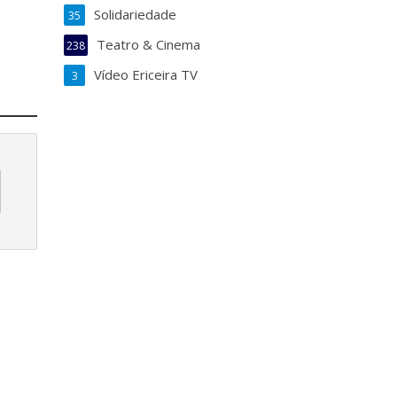
Solidariedade
35
Teatro & Cinema
238
Vídeo Ericeira TV
3