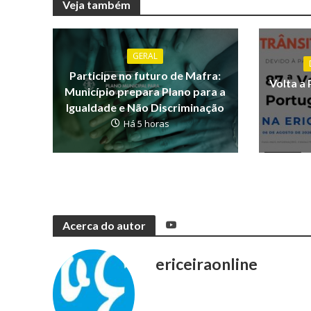
Veja também
GERAL
Participe no futuro de Mafra:
Volta a 
Município prepara Plano para a
Igualdade e Não Discriminação
Há 5 horas
Acerca do autor
ericeiraonline