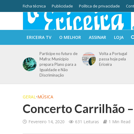
Ficha técnica
Publicidade
Política de privacidade
Cont
ERICEIRA TV
O MELHOR
ASSINAR
LOJA
Participe no futuro de
Volta a Portugal
Mafra: Município
passa hoje pela
prepara Plano para a
Ericeira
Igualdade e Não
Discriminação
GERAL
•
MÚSICA
Concerto Carrilhão –
Fevereiro 14, 2020
631 Leituras
1 Min Read