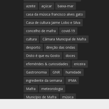
azeite
açúcar
baixa-mar
casa da música francisco alves gato
Casa de cultura Jaime Lobo e Silva
concelho de mafra
covid-19
cultura
Câmara Municipal de Mafra
desporto
direção das ondas
Disto é que eu Gosto
doces
efemérides & curiosidades
ericeira
Gastronomia
GNR
humidade
ingrediente da semana
IPMA
Mafra
meteorologia
Município de Mafra
música
nível de exposição UV
opinião