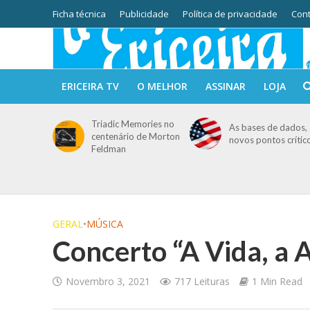
Ficha técnica
Publicidade
Política de privacidade
Cont
ERICEIRA TV
O MELHOR
ASSINAR
LOJA
Triadic Memories no
As bases de dados, 
centenário de Morton
novos pontos crític
Feldman
GERAL
•
MÚSICA
Concerto “A Vida, a 
Novembro 3, 2021
717 Leituras
1 Min Read