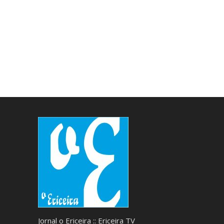
Jornal o Ericeira :: Ericeira TV