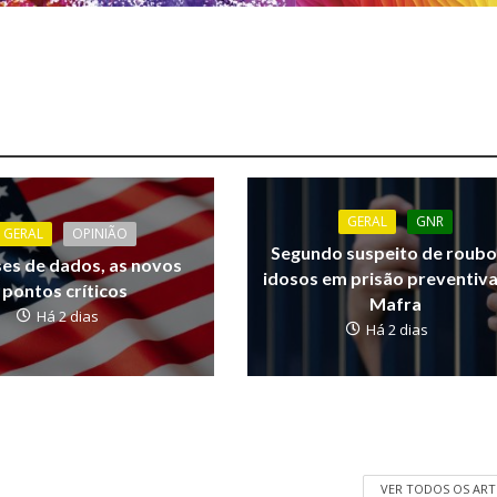
GERAL
GNR
GERAL
OPINIÃO
Segundo suspeito de roubo
ses de dados, as novos
idosos em prisão preventiv
pontos críticos
Mafra
Há 2 dias
Há 2 dias
VER TODOS OS AR