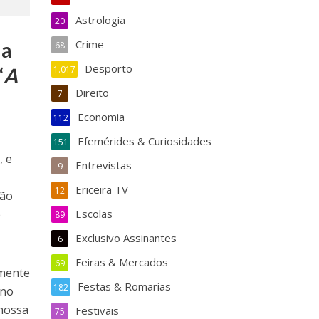
Astrologia
20
Crime
da
68
Desporto
“
A
1.017
Direito
7
Economia
112
Efemérides & Curiosidades
151
, e
Entrevistas
9
Ericeira TV
12
São
é
Escolas
89
Exclusivo Assinantes
6
Feiras & Mercados
69
lmente
Festas & Romarias
182
 no
 nossa
Festivais
75