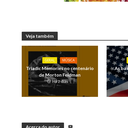
Veja também
GERAL
MÚSICA
Triadic Memories no centenário
As ba
de Morton Feldman
Há 2 dias
Acerca do autor