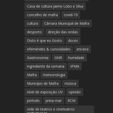
Casa de cultura Jaime Lobo e Silva
concelho de mafra
covid-19
cultura
Câmara Municipal de Mafra
desporto
direção das ondas
Disto é que eu Gosto
doces
efemérides & curiosidades
ericeira
Gastronomia
GNR
humidade
ingrediente da semana
IPMA
Mafra
meteorologia
Município de Mafra
música
nível de exposição UV
opinião
período
preia-mar
RCM
rede de teatros e cineteatros
portugueses