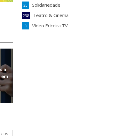
Solidariedade
35
Teatro & Cinema
238
Vídeo Ericeira TV
3
s a
a em
TIGOS