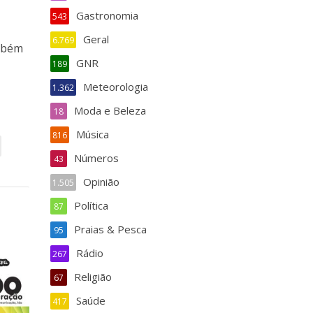
Gastronomia
543
Geral
6.769
ambém
GNR
189
Meteorologia
1.362
Moda e Beleza
18
Música
816
Números
43
Opinião
1.505
Política
87
Praias & Pesca
95
Rádio
267
Religião
67
Saúde
417