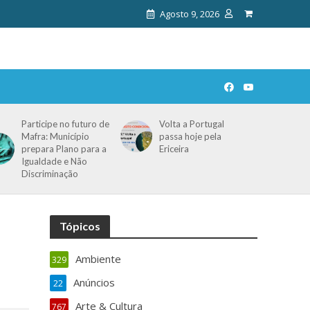
Agosto 9, 2026
Participe no futuro de
Volta a Portugal
Mafra: Município
passa hoje pela
prepara Plano para a
Ericeira
Igualdade e Não
Discriminação
Tópicos
Ambiente
329
Anúncios
22
Arte & Cultura
767