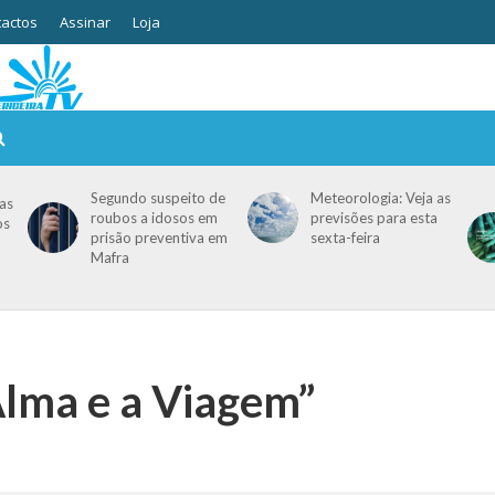
actos
Assinar
Loja
Segundo suspeito de
Meteorologia: Veja as
as
roubos a idosos em
previsões para esta
os
prisão preventiva em
sexta-feira
Mafra
Alma e a Viagem”