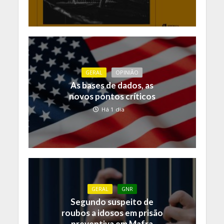
GERAL
OPINIÃO
As bases de dados, as
novos pontos críticos
Há 1 dia
GERAL
GNR
Segundo suspeito de
roubos a idosos em prisão
preventiva em Mafra