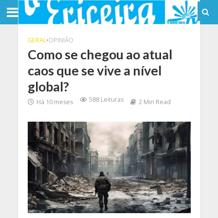
GERAL
•
OPINIÃO
Como se chegou ao atual
caos que se vive a nível
global?
588 Leituras
Há 10 meses
2 Min Read