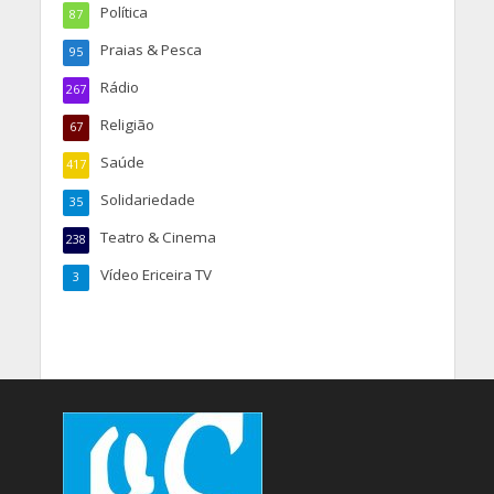
Política
87
Praias & Pesca
95
Rádio
267
Religião
67
Saúde
417
Solidariedade
35
Teatro & Cinema
238
Vídeo Ericeira TV
3