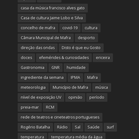
casa da música francisco alves gato
Casa de cultura Jaime Lobo e Silva
concelho de mafra
covid-19
cultura
Câmara Municipal de Mafra
desporto
direção das ondas
Disto é que eu Gosto
doces
efemérides & curiosidades
ericeira
Gastronomia
GNR
humidade
ingrediente da semana
IPMA
Mafra
meteorologia
Município de Mafra
música
nível de exposição UV
opinião
período
preia-mar
RCM
rede de teatros e cineteatros portugueses
Rogério Batalha
Rádio
Sal
Saúde
surf
temperatura
temperatura média da água