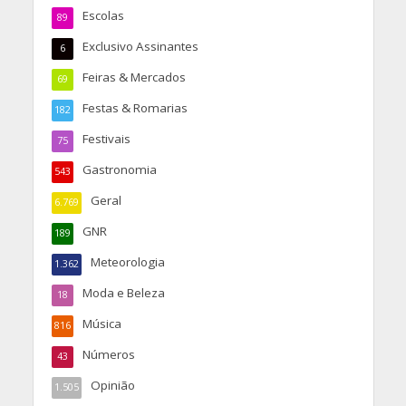
Escolas
89
Exclusivo Assinantes
6
Feiras & Mercados
69
Festas & Romarias
182
Festivais
75
Gastronomia
543
Geral
6.769
GNR
189
Meteorologia
1.362
Moda e Beleza
18
Música
816
Números
43
Opinião
1.505