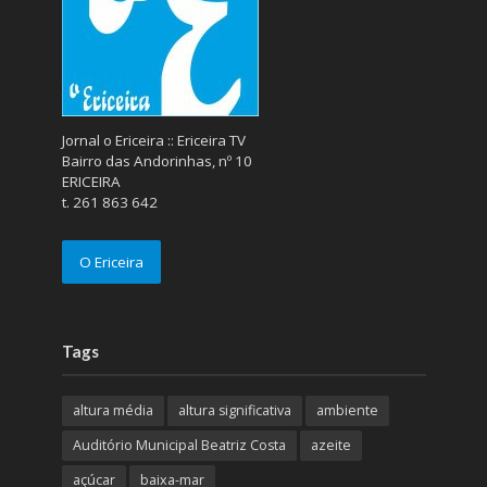
Jornal o Ericeira :: Ericeira TV
Bairro das Andorinhas, nº 10
ERICEIRA
t. 261 863 642
O Ericeira
Tags
altura média
altura significativa
ambiente
Auditório Municipal Beatriz Costa
azeite
açúcar
baixa-mar