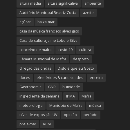
altura média
altura significativa
ambiente
Auditório Municipal Beatriz Costa
azeite
açúcar
baixa-mar
casa da música francisco alves gato
Casa de cultura Jaime Lobo e Silva
concelho de mafra
covid-19
cultura
Câmara Municipal de Mafra
desporto
direção das ondas
Disto é que eu Gosto
doces
efemérides & curiosidades
ericeira
Gastronomia
GNR
humidade
ingrediente da semana
IPMA
Mafra
meteorologia
Município de Mafra
música
nível de exposição UV
opinião
período
preia-mar
RCM