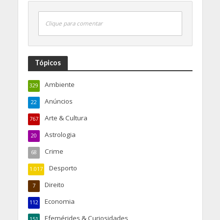
Clique para comentar
Tópicos
Ambiente
329
Anúncios
22
Arte & Cultura
767
Astrologia
20
Crime
68
Desporto
1.017
Direito
7
Economia
112
Efemérides & Curiosidades
151