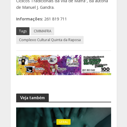
Cíclicos Tradicionais da Vila de Mafra”, da autoria
de Manuel J. Gandra.
Informações:
261 819 711
Tags
CIVIMAFRA
Complexo Cultural Quinta da Raposa
Veja também
GERAL