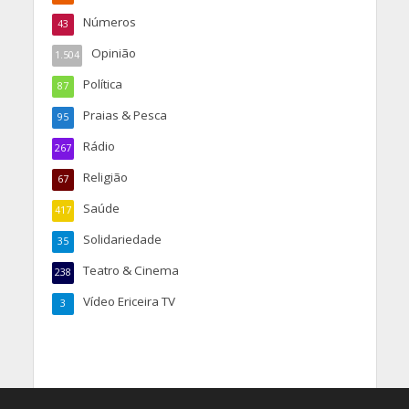
Números
43
Opinião
1.504
Política
87
Praias & Pesca
95
Rádio
267
Religião
67
Saúde
417
Solidariedade
35
Teatro & Cinema
238
Vídeo Ericeira TV
3