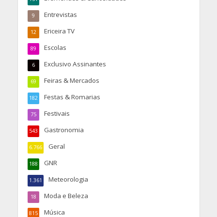
Entrevistas
9
Ericeira TV
12
Escolas
89
Exclusivo Assinantes
6
Feiras & Mercados
69
Festas & Romarias
182
Festivais
75
Gastronomia
543
Geral
6.766
GNR
188
Meteorologia
1.361
Moda e Beleza
18
Música
815