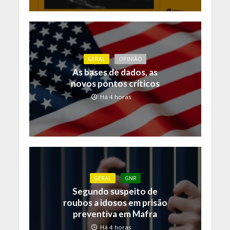
GERAL
OPINIÃO
As bases de dados, as
novos pontos críticos
Há 4 horas
GERAL
GNR
Segundo suspeito de
roubos a idosos em prisão
preventiva em Mafra
Há 4 horas