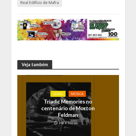
Real Edifício de Mafra
Veja também
GERAL
MÚSICA
Triadic Memories no
centenário de Morton
Feldman
Há 4 horas