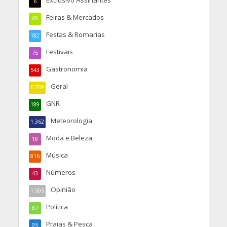
Exclusivo Assinantes
6
Feiras & Mercados
69
Festas & Romarias
182
Festivais
75
Gastronomia
543
Geral
6.769
GNR
189
Meteorologia
1.362
Moda e Beleza
18
Música
816
Números
43
Opinião
1.505
Política
87
Praias & Pesca
95