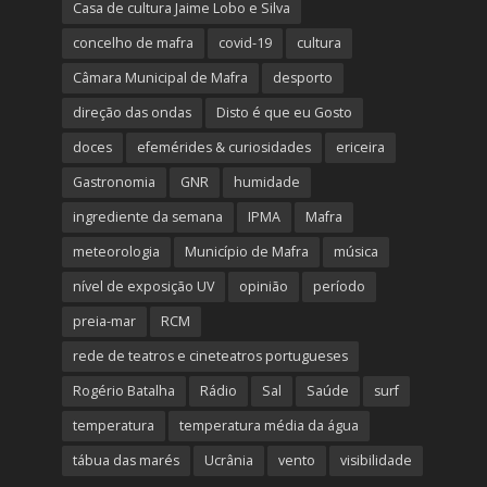
Casa de cultura Jaime Lobo e Silva
concelho de mafra
covid-19
cultura
Câmara Municipal de Mafra
desporto
direção das ondas
Disto é que eu Gosto
doces
efemérides & curiosidades
ericeira
Gastronomia
GNR
humidade
ingrediente da semana
IPMA
Mafra
meteorologia
Município de Mafra
música
nível de exposição UV
opinião
período
preia-mar
RCM
rede de teatros e cineteatros portugueses
Rogério Batalha
Rádio
Sal
Saúde
surf
temperatura
temperatura média da água
tábua das marés
Ucrânia
vento
visibilidade