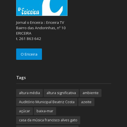
Jornal o Ericeira :: Ericeira TV
Bairro das Andorinhas, nº 10
ERICEIRA
t. 261 863 642
O Ericeira
Tags
altura média
altura significativa
ambiente
Auditório Municipal Beatriz Costa
azeite
açúcar
baixa-mar
casa da música francisco alves gato