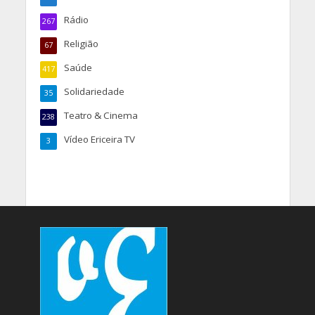
Rádio
267
Religião
67
Saúde
417
Solidariedade
35
Teatro & Cinema
238
Vídeo Ericeira TV
3