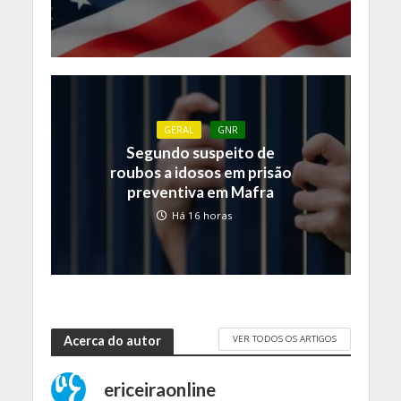
GERAL
GNR
Segundo suspeito de
roubos a idosos em prisão
preventiva em Mafra
Há 16 horas
VER TODOS OS ARTIGOS
Acerca do autor
ericeiraonline