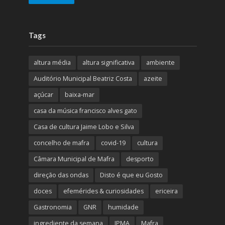
Tags
altura média
altura significativa
ambiente
Auditório Municipal Beatriz Costa
azeite
açúcar
baixa-mar
casa da música francisco alves gato
Casa de cultura Jaime Lobo e Silva
concelho de mafra
covid-19
cultura
Câmara Municipal de Mafra
desporto
direção das ondas
Disto é que eu Gosto
doces
efemérides & curiosidades
ericeira
Gastronomia
GNR
humidade
ingrediente da semana
IPMA
Mafra