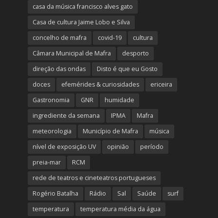
casa da música francisco alves gato
Casa de cultura Jaime Lobo e Silva
concelho de mafra
covid-19
cultura
Câmara Municipal de Mafra
desporto
direção das ondas
Disto é que eu Gosto
doces
efemérides & curiosidades
ericeira
Gastronomia
GNR
humidade
ingrediente da semana
IPMA
Mafra
meteorologia
Município de Mafra
música
nível de exposição UV
opinião
período
preia-mar
RCM
rede de teatros e cineteatros portugueses
Rogério Batalha
Rádio
Sal
Saúde
surf
temperatura
temperatura média da água