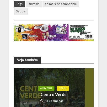
Tags
animais
animais de companhia
Saude
Veja também
AMBIENTE
GERAL
Centro Verde
Há 3 semanas