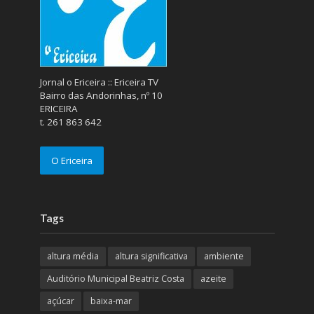
Jornal o Ericeira :: Ericeira TV
Bairro das Andorinhas, nº 10
ERICEIRA
t. 261 863 642
O Ericeira
Tags
altura média
altura significativa
ambiente
Auditório Municipal Beatriz Costa
azeite
açúcar
baixa-mar