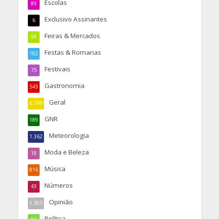
Escolas
89
Exclusivo Assinantes
6
Feiras & Mercados
69
Festas & Romarias
182
Festivais
75
Gastronomia
543
Geral
6.769
GNR
189
Meteorologia
1.362
Moda e Beleza
18
Música
816
Números
43
Opinião
1.505
Política