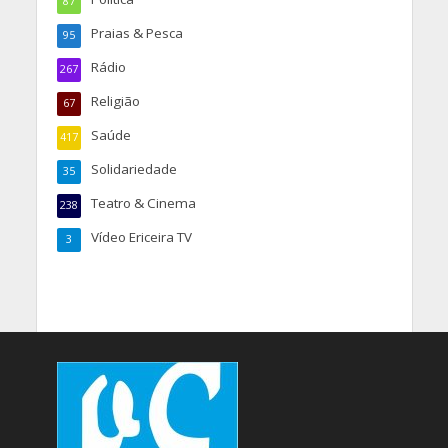
87
Praias & Pesca
95
Rádio
267
Religião
67
Saúde
417
Solidariedade
35
Teatro & Cinema
238
Vídeo Ericeira TV
3