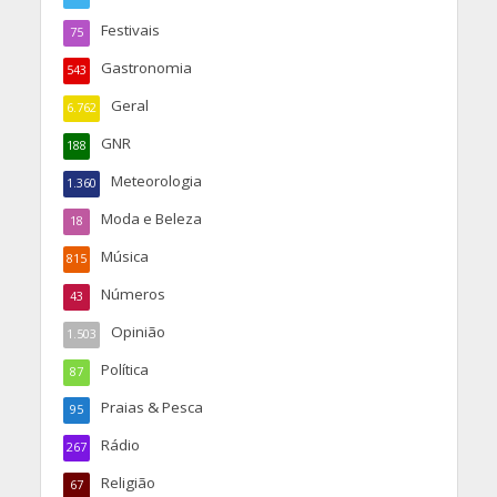
Festivais
75
Gastronomia
543
Geral
6.762
GNR
188
Meteorologia
1.360
Moda e Beleza
18
Música
815
Números
43
Opinião
1.503
Política
87
Praias & Pesca
95
Rádio
267
Religião
67