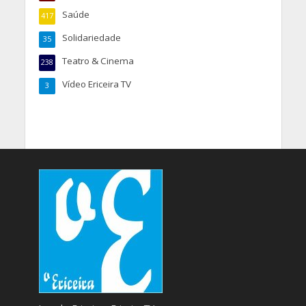
Saúde
417
Solidariedade
35
Teatro & Cinema
238
Vídeo Ericeira TV
3