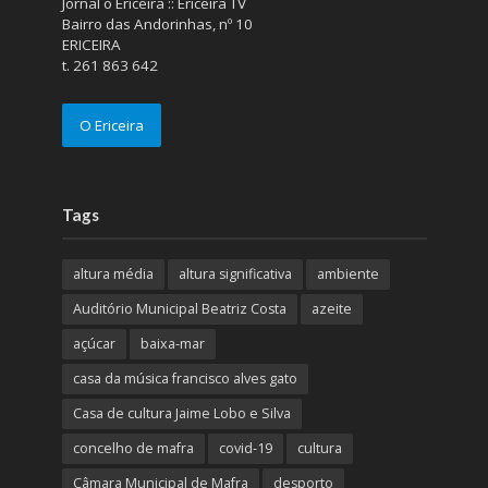
Jornal o Ericeira :: Ericeira TV
Bairro das Andorinhas, nº 10
ERICEIRA
t. 261 863 642
O Ericeira
Tags
altura média
altura significativa
ambiente
Auditório Municipal Beatriz Costa
azeite
açúcar
baixa-mar
casa da música francisco alves gato
Casa de cultura Jaime Lobo e Silva
concelho de mafra
covid-19
cultura
Câmara Municipal de Mafra
desporto