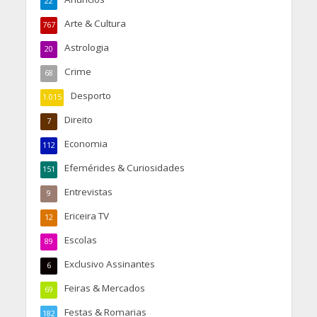
22
Arte & Cultura
767
Astrologia
20
Crime
68
Desporto
1.015
Direito
7
Economia
112
Efemérides & Curiosidades
151
Entrevistas
9
Ericeira TV
12
Escolas
89
Exclusivo Assinantes
6
Feiras & Mercados
69
Festas & Romarias
182