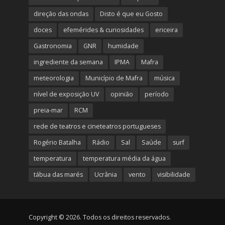
direção das ondas
Disto é que eu Gosto
doces
efemérides & curiosidades
ericeira
Gastronomia
GNR
humidade
ingrediente da semana
IPMA
Mafra
meteorologia
Município de Mafra
música
nível de exposição UV
opinião
período
preia-mar
RCM
rede de teatros e cineteatros portugueses
Rogério Batalha
Rádio
Sal
Saúde
surf
temperatura
temperatura média da água
tábua das marés
Ucrânia
vento
visibilidade
Copyright © 2026. Todos os direitos reservados.