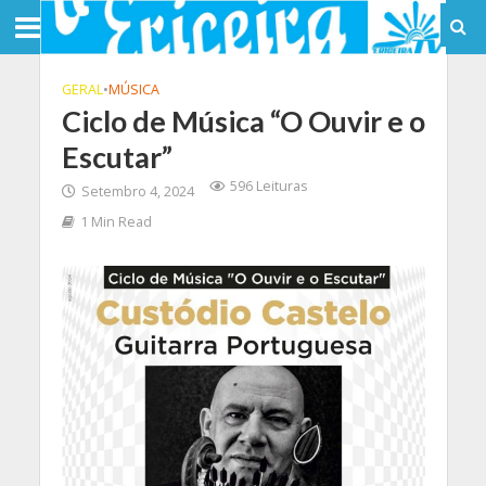
GERAL
•
MÚSICA
Ciclo de Música “O Ouvir e o
Escutar”
596 Leituras
Setembro 4, 2024
1 Min Read