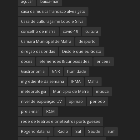
açúcar
baixa-mar
casa da música francisco alves gato
Casa de cultura Jaime Lobo e Silva
concelho de mafra
covid-19
cultura
Câmara Municipal de Mafra
desporto
direção das ondas
Disto é que eu Gosto
doces
efemérides & curiosidades
ericeira
Gastronomia
GNR
humidade
ingrediente da semana
IPMA
Mafra
meteorologia
Município de Mafra
música
nível de exposição UV
opinião
período
preia-mar
RCM
rede de teatros e cineteatros portugueses
Rogério Batalha
Rádio
Sal
Saúde
surf