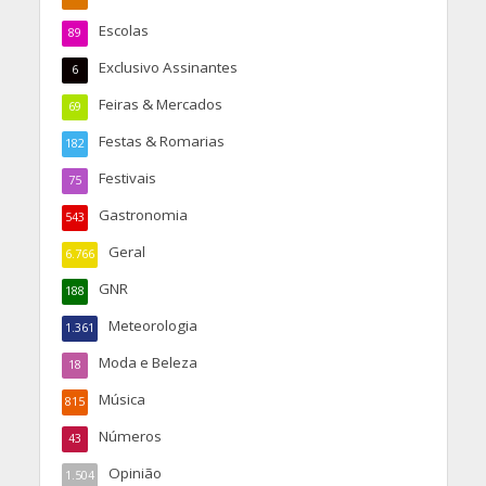
Escolas
89
Exclusivo Assinantes
6
Feiras & Mercados
69
Festas & Romarias
182
Festivais
75
Gastronomia
543
Geral
6.766
GNR
188
Meteorologia
1.361
Moda e Beleza
18
Música
815
Números
43
Opinião
1.504