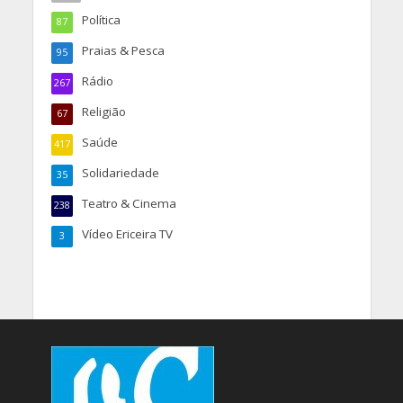
Política
87
Praias & Pesca
95
Rádio
267
Religião
67
Saúde
417
Solidariedade
35
Teatro & Cinema
238
Vídeo Ericeira TV
3