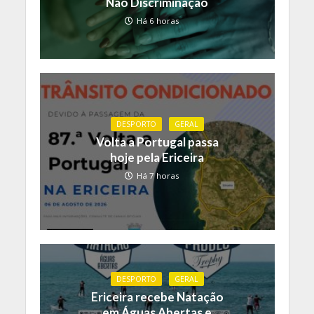
Não Discriminação
Há 6 horas
DESPORTO
GERAL
Volta a Portugal passa
hoje pela Ericeira
Há 7 horas
DESPORTO
GERAL
Ericeira recebe Natação
em Águas Abertas e