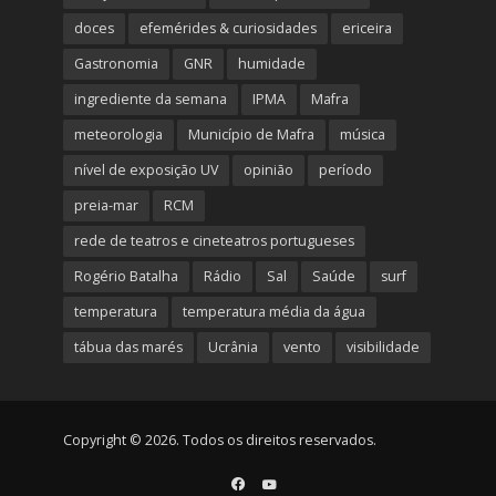
doces
efemérides & curiosidades
ericeira
Gastronomia
GNR
humidade
ingrediente da semana
IPMA
Mafra
meteorologia
Município de Mafra
música
nível de exposição UV
opinião
período
preia-mar
RCM
rede de teatros e cineteatros portugueses
Rogério Batalha
Rádio
Sal
Saúde
surf
temperatura
temperatura média da água
tábua das marés
Ucrânia
vento
visibilidade
Copyright © 2026. Todos os direitos reservados.