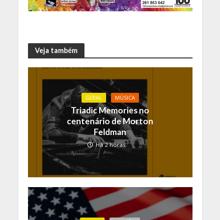
Veja também
GERAL
MÚSICA
Triadic Memories no
centenário de Morton
Feldman
Há 2 horas