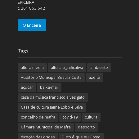
ERICEIRA
t. 261 863 642
O Ericeira
Tags
altura média
altura significativa
ambiente
Auditório Municipal Beatriz Costa
azeite
açúcar
baixa-mar
casa da música francisco alves gato
Casa de cultura Jaime Lobo e Silva
concelho de mafra
covid-19
cultura
Câmara Municipal de Mafra
desporto
direção das ondas
Disto é que eu Gosto