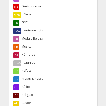
Gastronomia
543
Geral
6.769
GNR
189
Meteorologia
1.362
Moda e Beleza
18
Música
816
Números
43
Opinião
1.505
Política
87
Praias & Pesca
95
Rádio
267
Religião
67
Saúde
417