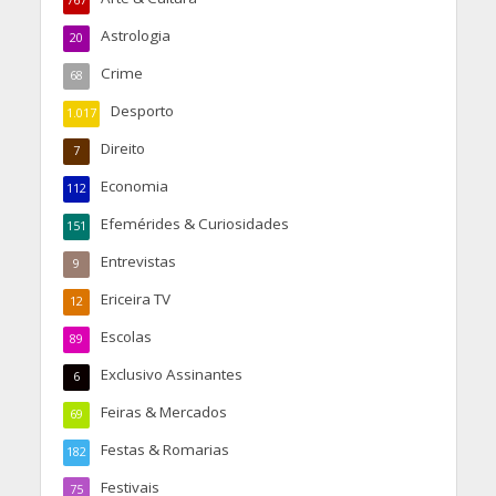
767
Astrologia
20
Crime
68
Desporto
1.017
Direito
7
Economia
112
Efemérides & Curiosidades
151
Entrevistas
9
Ericeira TV
12
Escolas
89
Exclusivo Assinantes
6
Feiras & Mercados
69
Festas & Romarias
182
Festivais
75