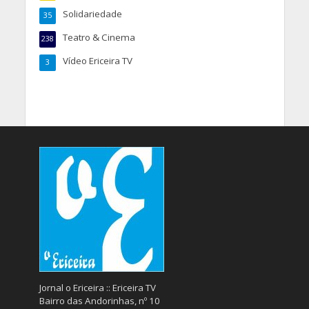
Solidariedade
35
Teatro & Cinema
238
Vídeo Ericeira TV
3
Jornal o Ericeira :: Ericeira TV
Bairro das Andorinhas, nº 10