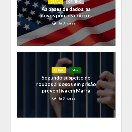
GERAL
OPINIÃO
As bases de dados, as
novos pontos críticos
Há 3 horas
GERAL
GNR
Segundo suspeito de
roubos a idosos em prisão
preventiva em Mafra
Há 3 horas