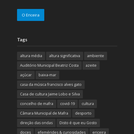
O Ericeira
Tags
altura média
altura significativa
ambiente
Auditório Municipal Beatriz Costa
azeite
açúcar
baixa-mar
casa da música francisco alves gato
Casa de cultura Jaime Lobo e Silva
concelho de mafra
covid-19
cultura
Câmara Municipal de Mafra
desporto
direção das ondas
Disto é que eu Gosto
doces
efemérides & curiosidades
ericeira