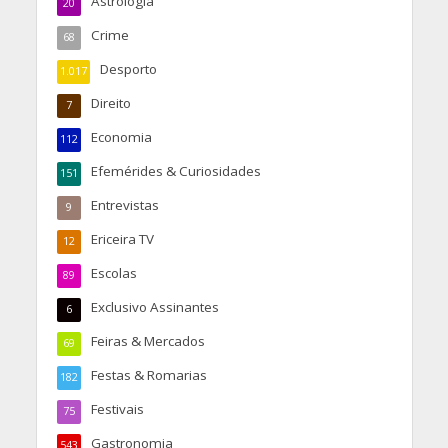
Astrologia
20
Crime
68
Desporto
1.017
Direito
7
Economia
112
Efemérides & Curiosidades
151
Entrevistas
9
Ericeira TV
12
Escolas
89
Exclusivo Assinantes
6
Feiras & Mercados
69
Festas & Romarias
182
Festivais
75
Gastronomia
543