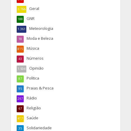
Geral
6.766
GNR
188
Meteorologia
1.361
Moda e Beleza
18
Música
815
Números
43
Opinião
1.504
Política
87
Praias & Pesca
95
Rádio
267
Religião
67
Saúde
417
Solidariedade
35