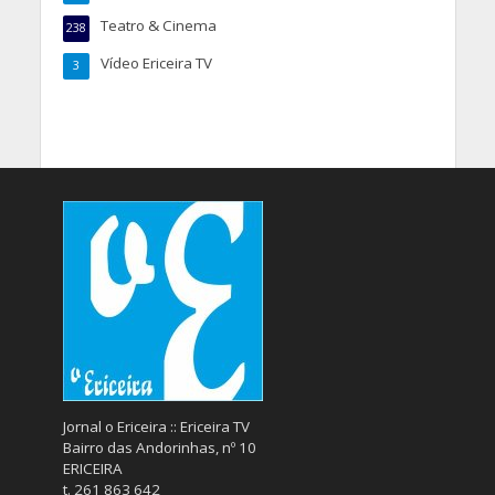
Teatro & Cinema
238
Vídeo Ericeira TV
3
Jornal o Ericeira :: Ericeira TV
Bairro das Andorinhas, nº 10
ERICEIRA
t. 261 863 642