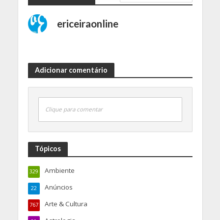
ericeiraonline
Adicionar comentário
Clique para comentar
Tópicos
Ambiente
329
Anúncios
22
Arte & Cultura
767