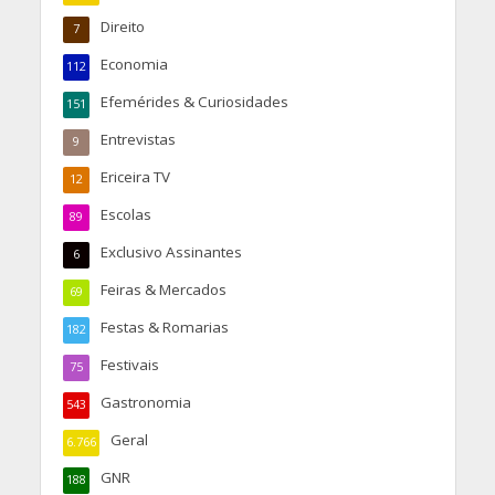
Direito
7
Economia
112
Efemérides & Curiosidades
151
Entrevistas
9
Ericeira TV
12
Escolas
89
Exclusivo Assinantes
6
Feiras & Mercados
69
Festas & Romarias
182
Festivais
75
Gastronomia
543
Geral
6.766
GNR
188