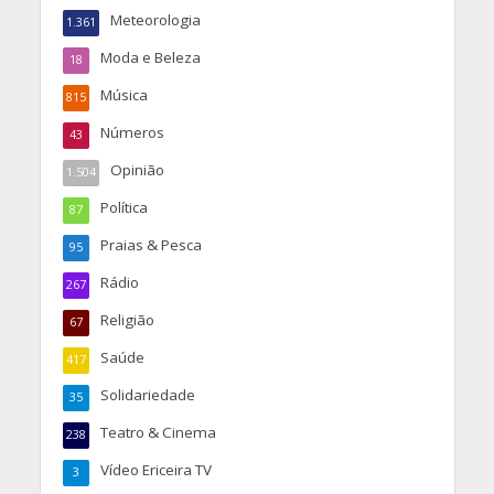
Meteorologia
1.361
Moda e Beleza
18
Música
815
Números
43
Opinião
1.504
Política
87
Praias & Pesca
95
Rádio
267
Religião
67
Saúde
417
Solidariedade
35
Teatro & Cinema
238
Vídeo Ericeira TV
3