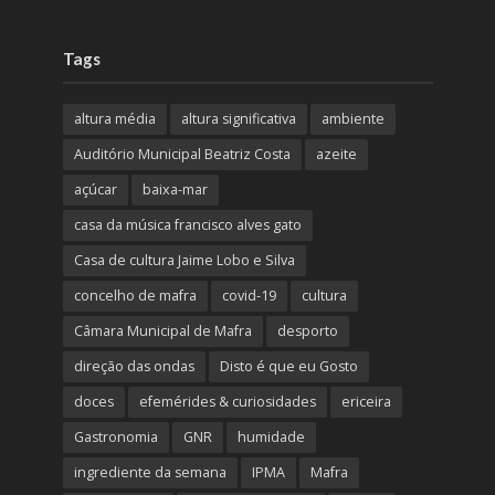
Tags
altura média
altura significativa
ambiente
Auditório Municipal Beatriz Costa
azeite
açúcar
baixa-mar
casa da música francisco alves gato
Casa de cultura Jaime Lobo e Silva
concelho de mafra
covid-19
cultura
Câmara Municipal de Mafra
desporto
direção das ondas
Disto é que eu Gosto
doces
efemérides & curiosidades
ericeira
Gastronomia
GNR
humidade
ingrediente da semana
IPMA
Mafra